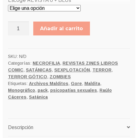
Escoge REVISTA o + BLUs
22,00€
LA
Añadir al carrito
HIJA
DE
SATANÁS
Monográfico
SKU:
N/D
Categorías:
NECROFILIA
,
REVISTAS ZINES LIBROS
PACK
COMIC
,
SATÁNICAS
,
SEXPLOTACIÓN
,
TERROR
,
cantidad
TERROR GÓTICO
,
ZOMBIES
Etiquetas:
Archivos Malditos
,
Gore
,
Maldita
,
Monográfico
,
pack
,
psicopatías sexuales
,
Raúlo
Cáceres
,
Satánica
Descripción