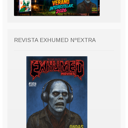
REVISTA EXHUMED NºEXTRA