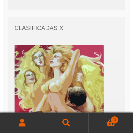
CLASIFICADAS X
0
Buscar
Buscar