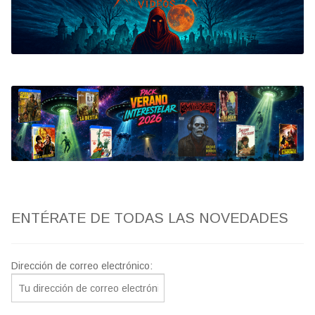
Bluray
Clasificada S
artwork
fantaterror
Jesús Franco
Paul Naschy
ENTÉRATE DE TODAS LAS NOVEDADES
TV Exhumed
Dirección de correo electrónico: