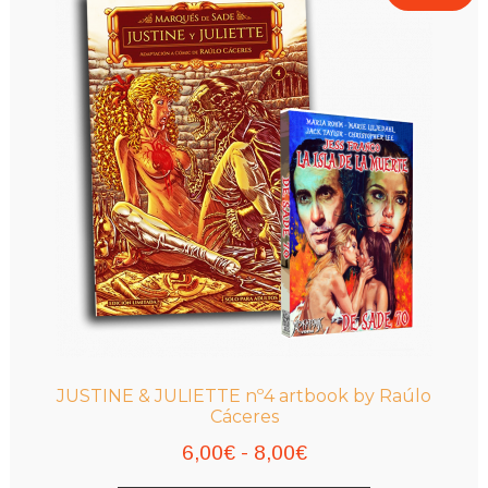
JUSTINE & JULIETTE nº4 artbook by Raúlo
Cáceres
Rango
6,00
€
-
8,00
€
de