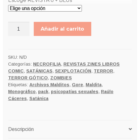
Escoge REVISTA o + BLUs
22,00€
LA
Añadir al carrito
HIJA
DE
SATANÁS
Monográfico
SKU:
N/D
Categorías:
NECROFILIA
,
REVISTAS ZINES LIBROS
PACK
COMIC
,
SATÁNICAS
,
SEXPLOTACIÓN
,
TERROR
,
cantidad
TERROR GÓTICO
,
ZOMBIES
Etiquetas:
Archivos Malditos
,
Gore
,
Maldita
,
Monográfico
,
pack
,
psicopatías sexuales
,
Raúlo
Cáceres
,
Satánica
Descripción