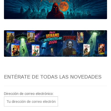
Bluray
Clasificada S
artwork
fantaterror
Jesús Franco
Paul Naschy
ENTÉRATE DE TODAS LAS NOVEDADES
TV Exhumed
Dirección de correo electrónico: