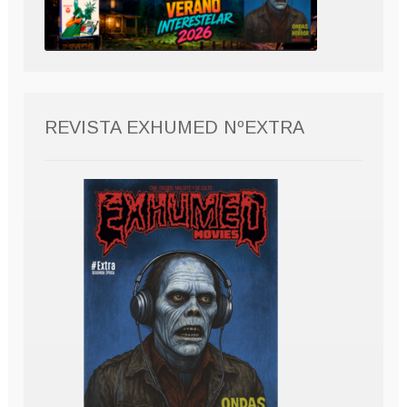
REVISTA EXHUMED NºEXTRA