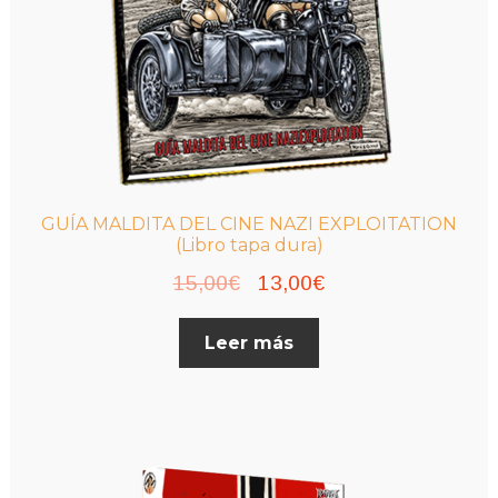
GUÍA MALDITA DEL CINE NAZI EXPLOITATION
(Libro tapa dura)
El
El
15,00
€
13,00
€
precio
precio
Leer más
original
actual
era:
es:
15,00€.
13,00€.