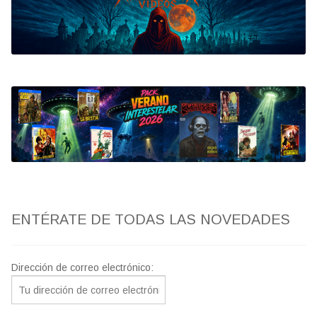
Bluray
Clasificada S
artwork
fantaterror
Jesús Franco
Paul Naschy
ENTÉRATE DE TODAS LAS NOVEDADES
TV Exhumed
Dirección de correo electrónico: