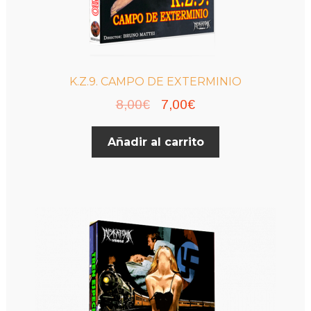
K.Z.9. CAMPO DE EXTERMINIO
El
El
8,00
€
7,00
€
precio
precio
Añadir al carrito
original
actual
era:
es:
8,00€.
7,00€.