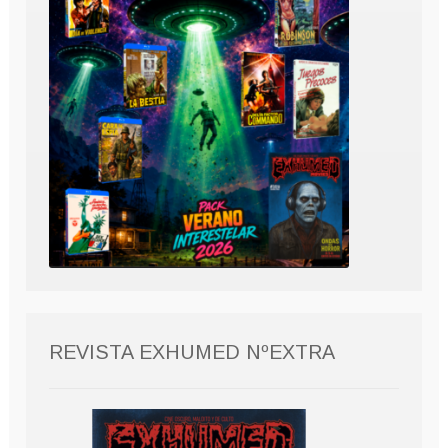
REVISTA EXHUMED NºEXTRA