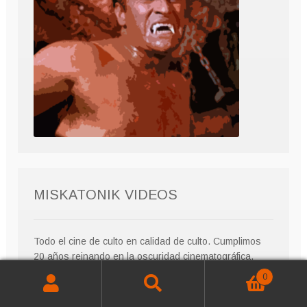
MISKATONIK VIDEOS
Todo el cine de culto en calidad de culto. Cumplimos
20 años reinando en la oscuridad cinematográfica.
0
Buscar
Buscar