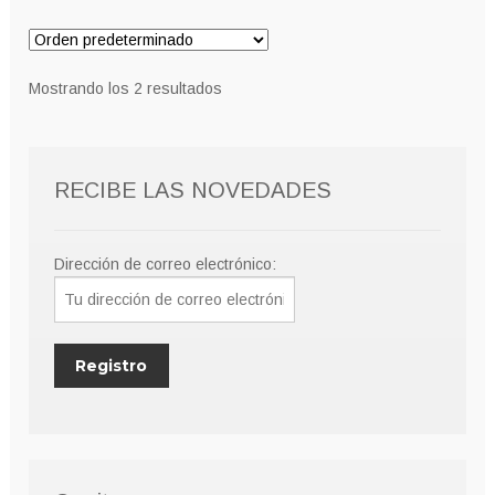
variantes.
hasta
Las
9,00€
opciones
Mostrando los 2 resultados
se
pueden
elegir
RECIBE LAS NOVEDADES
en
la
página
Dirección de correo electrónico:
de
producto