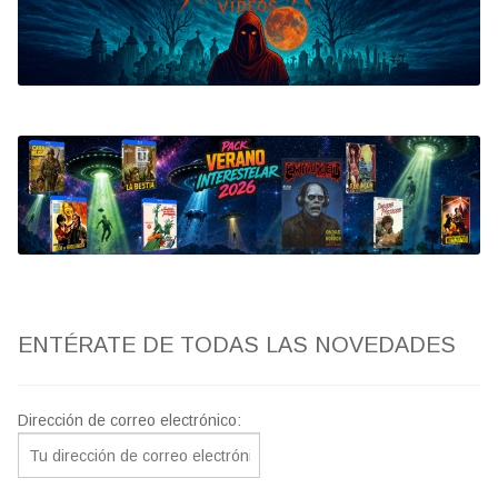
Bluray
Clasificada S
artwork
fantaterror
Jesús Franco
Paul Naschy
ENTÉRATE DE TODAS LAS NOVEDADES
TV Exhumed
Dirección de correo electrónico: