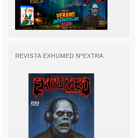
REVISTA EXHUMED NºEXTRA