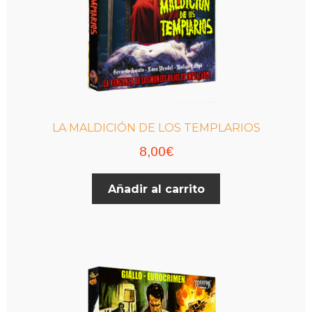
de
producto
LA MALDICIÓN DE LOS TEMPLARIOS
8,00
€
Añadir al carrito