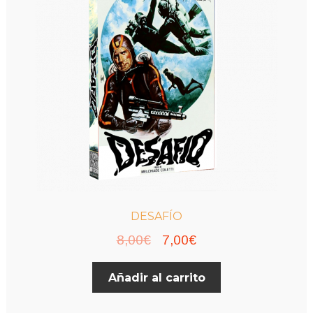
DESAFÍO
El
El
8,00
€
7,00
€
precio
precio
Añadir al carrito
original
actual
era:
es: