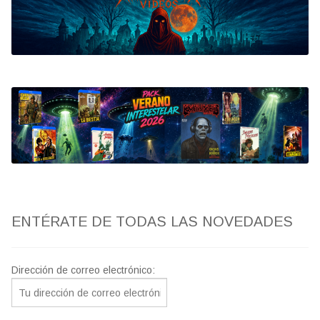
Bluray
Clasificada S
artwork
fantaterror
Jesús Franco
Paul Naschy
ENTÉRATE DE TODAS LAS NOVEDADES
TV Exhumed
Dirección de correo electrónico: