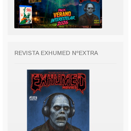
REVISTA EXHUMED NºEXTRA