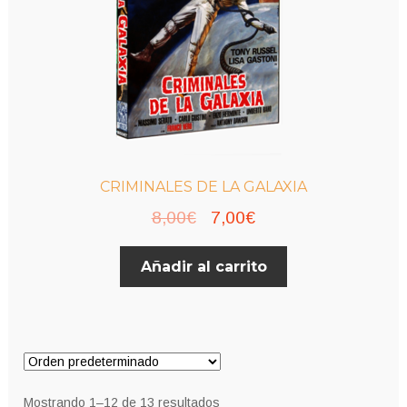
CRIMINALES DE LA GALAXIA
El
El
8,00
€
7,00
€
precio
precio
Añadir al carrito
original
actual
era:
es:
8,00€.
7,00€.
Mostrando 1–12 de 13 resultados