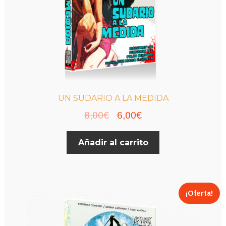
UN SUDARIO A LA MEDIDA
El
El
8,00
€
6,00
€
precio
precio
Añadir al carrito
original
actual
era:
es:
8,00€.
6,00€.
¡Oferta!