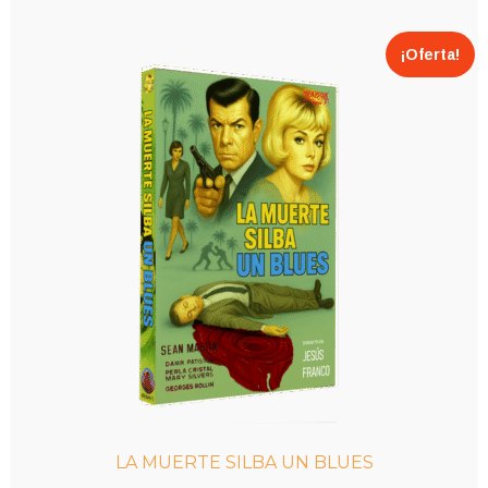
8,00€.
7,00€.
¡Oferta!
LA MUERTE SILBA UN BLUES