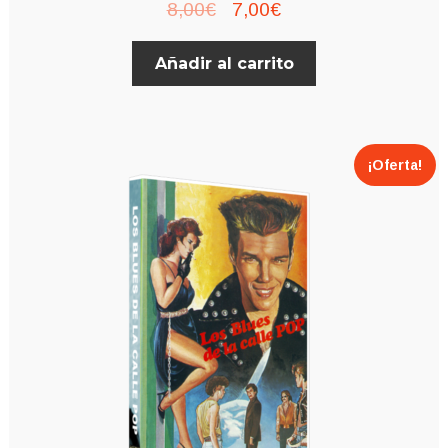
El
El
8,00
€
7,00
€
precio
precio
Añadir al carrito
original
actual
era:
es:
8,00€.
7,00€.
¡Oferta!