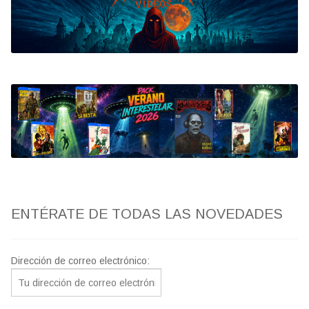
Bluray
Clasificada S
artwork
fantaterror
Jesús Franco
Paul Naschy
ENTÉRATE DE TODAS LAS NOVEDADES
TV Exhumed
Dirección de correo electrónico: