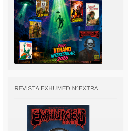
REVISTA EXHUMED NºEXTRA