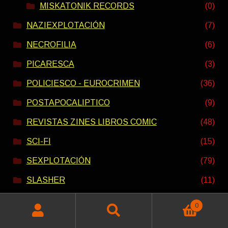
MISKATONIK RECORDS
(0)
NAZIEXPLOTACIÓN
(7)
NECROFILIA
(6)
PICARESCA
(3)
POLICIESCO - EUROCRIMEN
(36)
POSTAPOCALIPTICO
(9)
REVISTAS ZINES LIBROS COMIC
(48)
SCI-FI
(15)
SEXPLOTACIÓN
(79)
SLASHER
(11)
TERROR
(57)
0
Buscar
Buscar
CANÍBALES
(10)