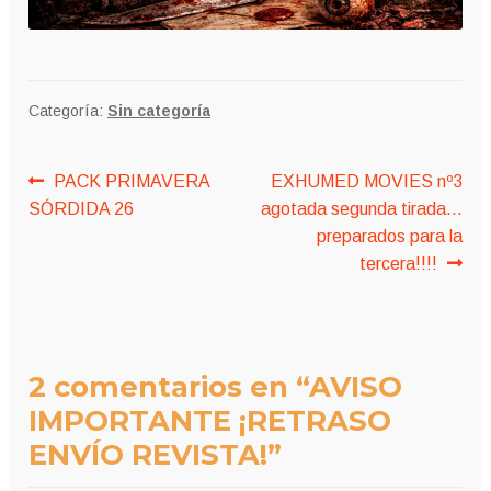
Categoría:
Sin categoría
Navegación
Anterior:
Siguiente:
PACK PRIMAVERA
EXHUMED MOVIES nº3
SÓRDIDA 26
agotada segunda tirada…
de
preparados para la
entradas
tercera!!!!
2 comentarios en “
AVISO
IMPORTANTE ¡RETRASO
ENVÍO REVISTA!
”