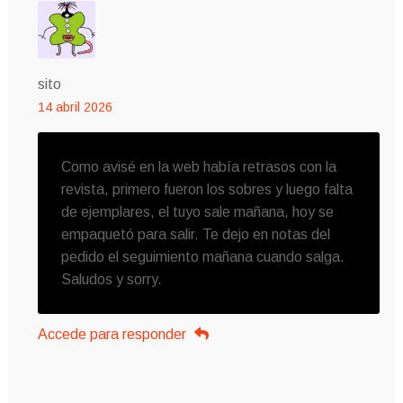
sito
14 abril 2026
Como avisé en la web había retrasos con la
revista, primero fueron los sobres y luego falta
de ejemplares, el tuyo sale mañana, hoy se
empaquetó para salir. Te dejo en notas del
pedido el seguimiento mañana cuando salga.
Saludos y sorry.
Accede para responder