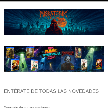
Bluray
Clasificada S
artwork
fantaterror
Jesús Franco
Paul Naschy
TV Exhumed
ENTÉRATE DE TODAS LAS NOVEDADES
Dirección de correo electrónico: