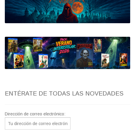
Bluray
Clasificada S
artwork
fantaterror
Jesús Franco
Paul Naschy
ENTÉRATE DE TODAS LAS NOVEDADES
TV Exhumed
Dirección de correo electrónico: