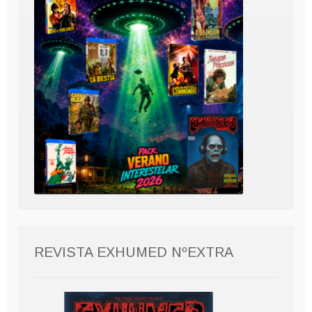
REVISTA EXHUMED NºEXTRA