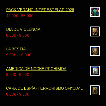
PACK VERANO INTERESTELAR 2026
Rango
42,00
€
-
55,00
€
de
precios:
DIA DE VIOLENCIA
desde
Rango
8,00
€
-
9,00
€
42,00€
de
hasta
precios:
LA BESTIA
55,00€
desde
Rango
9,00
€
-
10,00
€
8,00€
de
hasta
precios:
AMERICA DE NOCHE PROHIBIDA
9,00€
desde
Rango
8,00
€
-
9,00
€
9,00€
de
hasta
precios:
CARA DE ESPÍA -TERRORISMO OFI"CIA"L
10,00€
desde
Rango
8,00
€
-
9,00
€
8,00€
de
hasta
precios: