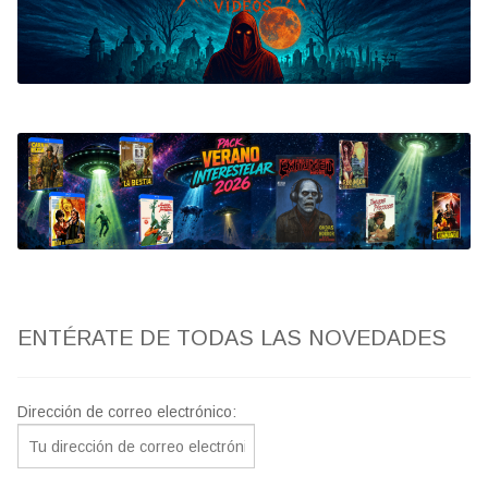
Bluray
Clasificada S
artwork
fantaterror
Jesús Franco
Paul Naschy
ENTÉRATE DE TODAS LAS NOVEDADES
TV Exhumed
Dirección de correo electrónico: