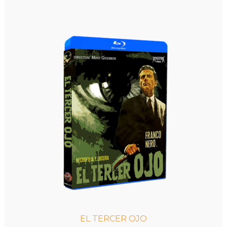
8,00€.
7,00€.
EL TERCER OJO