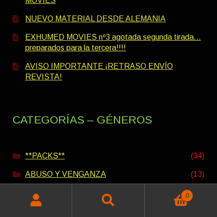
MOVIES
NUEVO MATERIAL DESDE ALEMANIA
EXHUMED MOVIES nº3 agotada segunda tirada…
preparados para la tercera!!!!
AVISO IMPORTANTE ¡RETRASO ENVÍO
REVISTA!
CATEGORÍAS – GÉNEROS
**PACKS**
(34)
ABUSO Y VENGANZA
(13)
ACCIÓN - AVENTURA
(25)
0
Buscar
Buscar
AMAZONAS
(5)