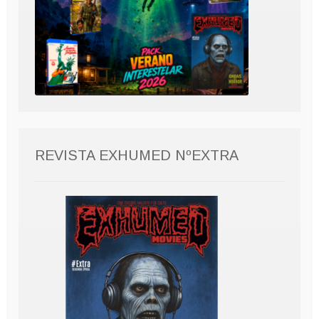
REVISTA EXHUMED NºEXTRA