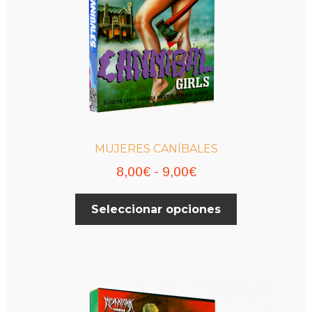
MUJERES CANÍBALES
Rango
8,00
€
-
9,00
€
de
Este
Seleccionar opciones
precios:
producto
desde
tiene
múltiples
8,00€
variantes.
hasta
Las
9,00€
opciones