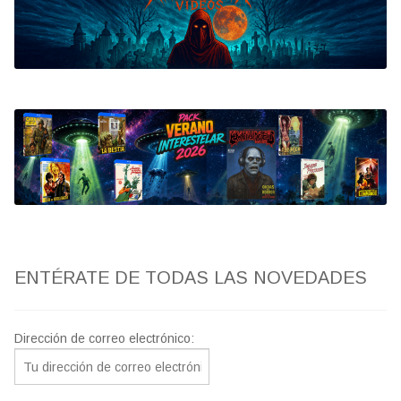
Bluray
Clasificada S
artwork
fantaterror
Jesús Franco
Paul Naschy
ENTÉRATE DE TODAS LAS NOVEDADES
TV Exhumed
Dirección de correo electrónico: