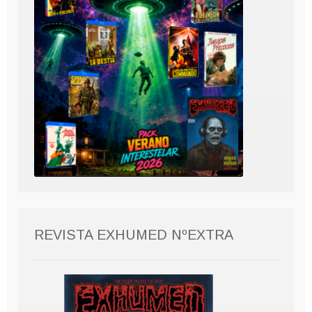
REVISTA EXHUMED NºEXTRA