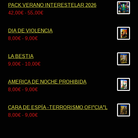
PACK VERANO INTERESTELAR 2026
Rango
42,00
€
-
55,00
€
de
precios:
DIA DE VIOLENCIA
desde
Rango
8,00
€
-
9,00
€
42,00€
de
hasta
precios:
LA BESTIA
55,00€
desde
Rango
9,00
€
-
10,00
€
8,00€
de
hasta
precios:
AMERICA DE NOCHE PROHIBIDA
9,00€
desde
Rango
8,00
€
-
9,00
€
9,00€
de
hasta
precios:
CARA DE ESPÍA -TERRORISMO OFI"CIA"L
10,00€
desde
Rango
8,00
€
-
9,00
€
8,00€
de
hasta
precios:
9,00€
desde