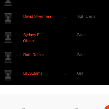
David Silverman
…
Sgt. Davis
Sydney E.
…
Biker
Olivetti
Ruth Robins
…
Biker
Lilly Adams
…
Girl