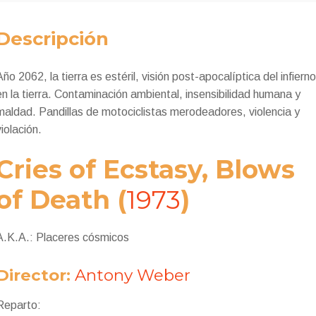
Descripción
Año 2062, la tierra es estéril, visión post-apocalíptica del infiern
en la tierra.
Contaminación ambiental, insensibilidad humana y
maldad.
Pandillas de motociclistas merodeadores, violencia y
violación.
Cries of Ecstasy, Blows
of Death
(
1973
)
A.K.A.: Placeres cósmicos
Director:
Antony Weber
Reparto: