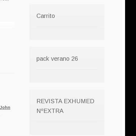
Carrito
pack verano 26
REVISTA EXHUMED
John
NºEXTRA
y