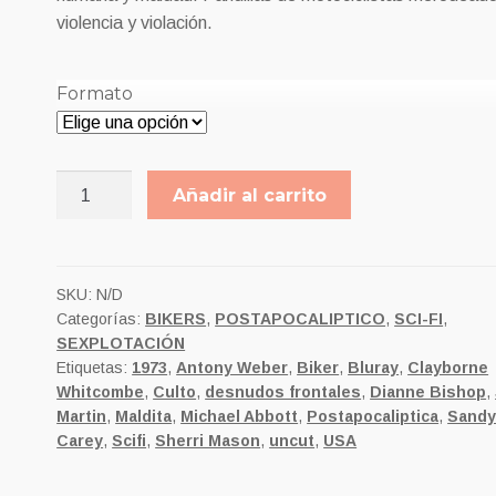
7,00€
violencia y violación.
hasta
Formato
9,00€
SUSURROS
Añadir al carrito
DE
PLACER
cantidad
SKU:
N/D
Categorías:
BIKERS
,
POSTAPOCALIPTICO
,
SCI-FI
,
SEXPLOTACIÓN
Etiquetas:
1973
,
Antony Weber
,
Biker
,
Bluray
,
Clayborne
Whitcombe
,
Culto
,
desnudos frontales
,
Dianne Bishop
,
Martin
,
Maldita
,
Michael Abbott
,
Postapocaliptica
,
Sand
Carey
,
Scifi
,
Sherri Mason
,
uncut
,
USA