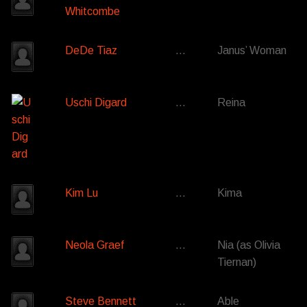
Whitcombe
DeDe Tiaz
…
Janus’ Woman
Uschi Digard
…
Reina
Kim Lu
…
Kima
Neola Graef
…
Nia (as Olivia
Tiernan)
Steve Bennett
…
Able