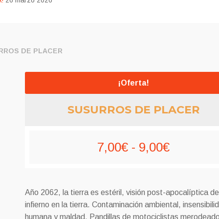
!
26 marzo 2026
RROS DE PLACER
¡Oferta!
SUSURROS DE PLACER
Rango
7,00
€
-
9,00
€
de
precios:
Año 2062, la tierra es estéril, visión post-apocalíptica de
desde
infierno en la tierra.
Contaminación ambiental, insensibili
humana y maldad.
Pandillas de motociclistas merodeado