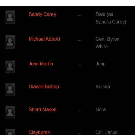
Sandy Carey
…
Dala (as
Sandra Carey)
Michael Abbott
…
Gen. Byron
White
John Martin
…
John
Dianne Bishop
…
Keisha
Sherri Mason
…
Hera
Clayborne
…
Col. Janus