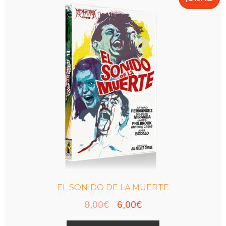
EL SONIDO DE LA MUERTE
El
El
8,00
€
6,00
€
precio
precio