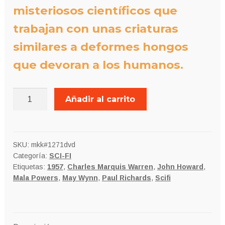
misteriosos científicos que
trabajan con unas criaturas
similares a deformes hongos
que devoran a los humanos.
TERROR
Añadir al carrito
DESCONOCIDO
cantidad
SKU:
mkk#1271dvd
Categoría:
SCI-FI
Etiquetas:
1957
,
Charles Marquis Warren
,
John Howard
,
Mala Powers
,
May Wynn
,
Paul Richards
,
Scifi