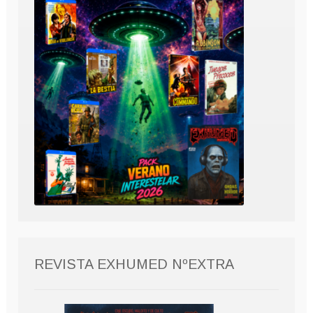
REVISTA EXHUMED NºEXTRA