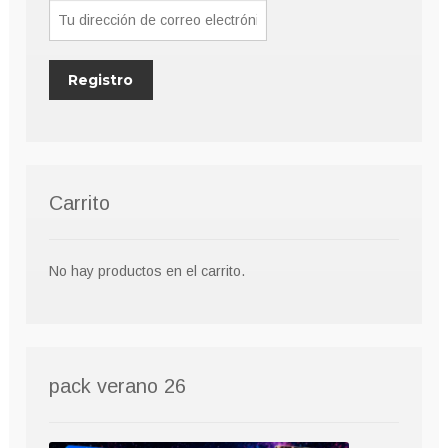
la
página
de
producto
Carrito
No hay productos en el carrito.
pack verano 26