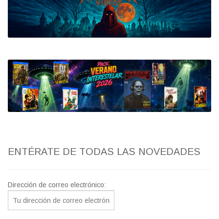
Bluray
Clasificada S
artwork
fantaterror
Jesús Franco
Paul Naschy
ENTÉRATE DE TODAS LAS NOVEDADES
TV Exhumed
Dirección de correo electrónico: