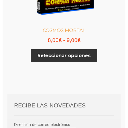
COSMOS MORTAL
Rango
8,00
€
-
9,00
€
de
Este
Seleccionar opciones
precios:
producto
desde
tiene
múltiples
8,00€
variantes.
hasta
Las
9,00€
opciones
se
RECIBE LAS NOVEDADES
pueden
elegir
en
Dirección de correo electrónico: