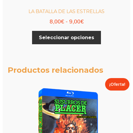
LA BATALLA DE LAS ESTRELLAS
Rango
8,00
€
-
9,00
€
de
Este
Seleccionar opciones
precios:
producto
desde
tiene
múltiples
8,00€
variantes.
hasta
Productos relacionados
Las
9,00€
opciones
¡Oferta!
se
pueden
elegir
en
la
página
de