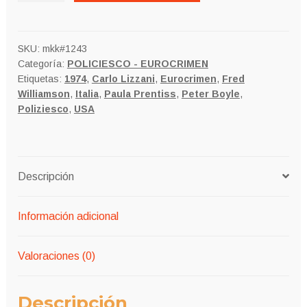
LOCO
cantidad
SKU:
mkk#1243
Categoría:
POLICIESCO - EUROCRIMEN
Etiquetas:
1974
,
Carlo Lizzani
,
Eurocrimen
,
Fred
Williamson
,
Italia
,
Paula Prentiss
,
Peter Boyle
,
Poliziesco
,
USA
Descripción
Información adicional
Valoraciones (0)
Descripción