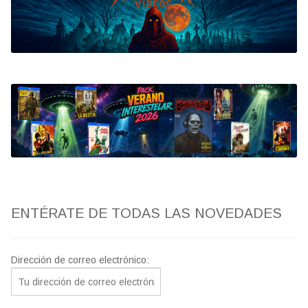
Bluray
Clasificada S
artwork
fantaterror
Jesús Franco
Paul Naschy
ENTÉRATE DE TODAS LAS NOVEDADES
TV Exhumed
Dirección de correo electrónico: