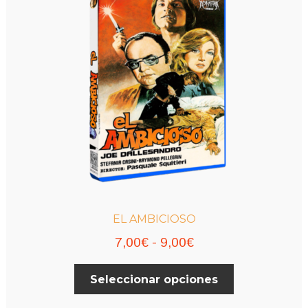
se
pueden
elegir
en
la
página
de
producto
EL AMBICIOSO
Rango
7,00
€
-
9,00
€
de
Este
Seleccionar opciones
precios:
producto
desde
tiene