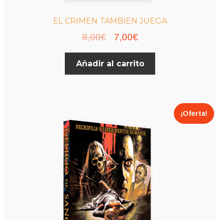
EL CRIMEN TAMBIEN JUEGA
El
El
8,00
€
7,00
€
precio
precio
Añadir al carrito
original
actual
era:
es:
8,00€.
7,00€.
¡Oferta!