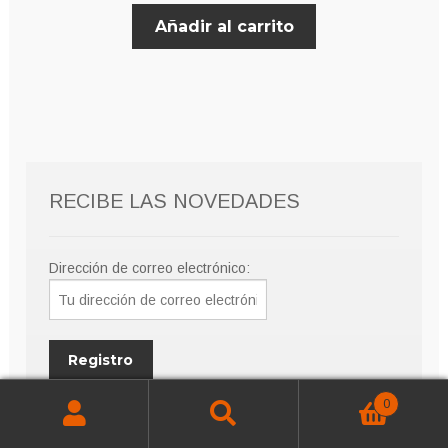
Añadir al carrito
RECIBE LAS NOVEDADES
Dirección de correo electrónico:
0
Buscar
Buscar