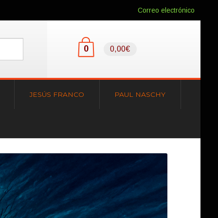
Correo electrónico
0
0,00€
JESÚS FRANCO
PAUL NASCHY