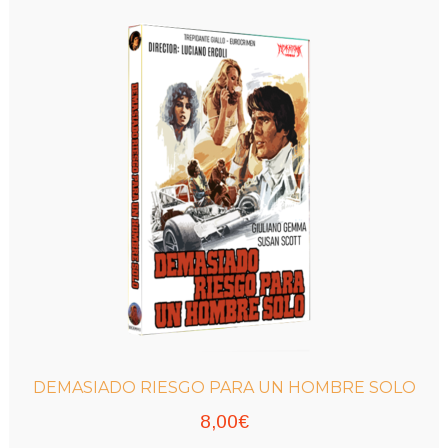
variantes.
hasta
Las
9,00€
opciones
se
pueden
elegir
en
la
página
de
producto
DEMASIADO RIESGO PARA UN HOMBRE SOLO
8,00
€