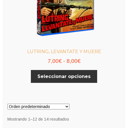
LUTRING, LEVANTATE Y MUERE
Rango
7,00
€
-
8,00
€
de
Este
Seleccionar opciones
precios:
producto
desde
tiene
múltiples
7,00€
variantes.
hasta
Las
8,00€
opciones
Mostrando 1–12 de 14 resultados
se