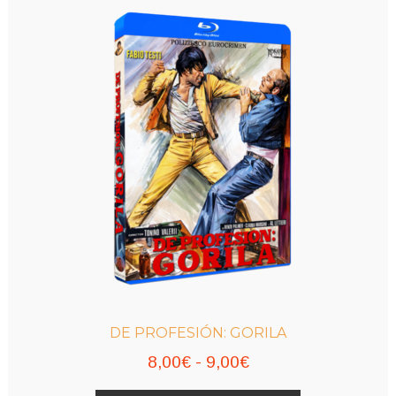
hasta
Las
9,00€
opciones
se
pueden
elegir
en
la
página
de
producto
DE PROFESIÓN: GORILA
Rango
8,00
€
-
9,00
€
de