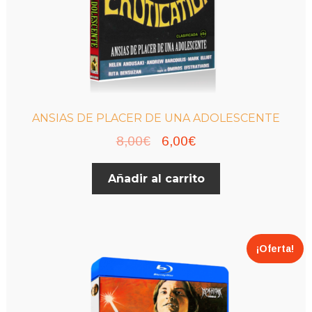
ANSIAS DE PLACER DE UNA ADOLESCENTE
El
El
8,00
€
6,00
€
precio
precio
Añadir al carrito
original
actual
era:
es:
8,00€.
6,00€.
¡Oferta!