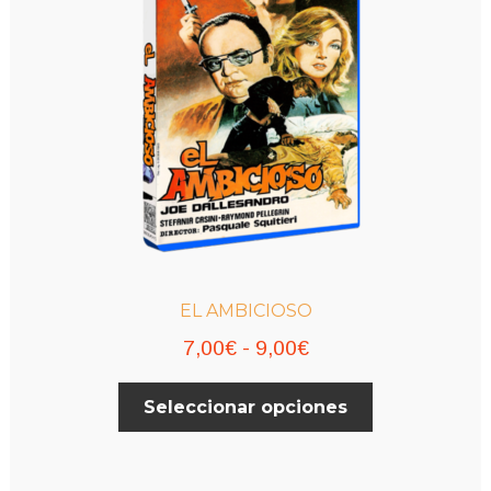
EL AMBICIOSO
Rango
7,00
€
-
9,00
€
de
Este
Seleccionar opciones
precios:
producto
desde
tiene
múltiples
7,00€