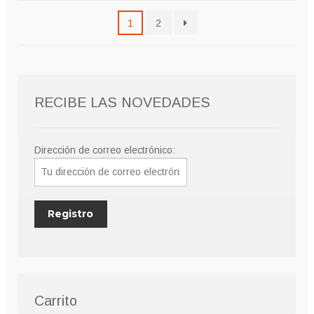
pueden
1
2
elegir
en
la
página
de
RECIBE LAS NOVEDADES
producto
Dirección de correo electrónico:
Carrito