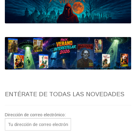
Bluray
Clasificada S
artwork
fantaterror
Jesús Franco
Paul Naschy
ENTÉRATE DE TODAS LAS NOVEDADES
TV Exhumed
Dirección de correo electrónico: