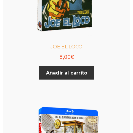
producto
JOE EL LOCO
8,00
€
Añadir al carrito