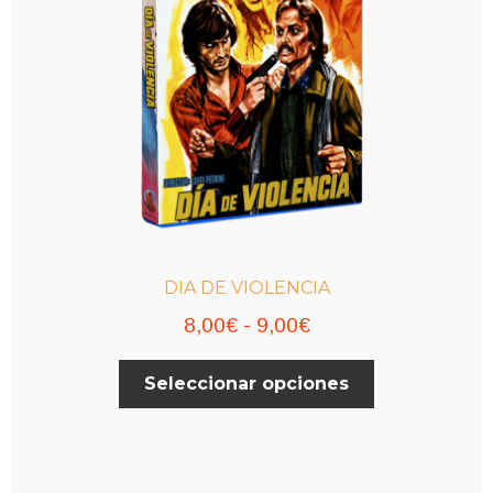
DIA DE VIOLENCIA
Rango
8,00
€
-
9,00
€
de
Este
Seleccionar opciones
precios:
producto
desde
tiene
múltiples
8,00€
variantes.