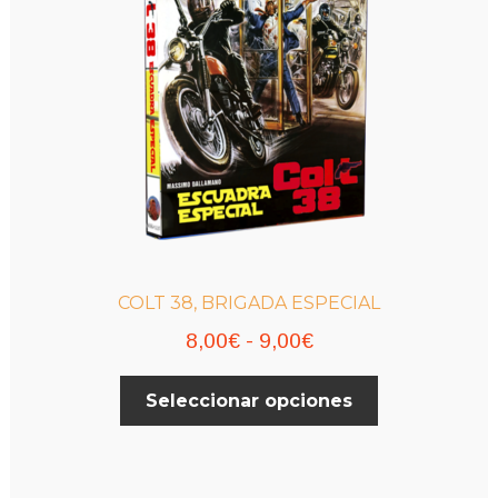
COLT 38, BRIGADA ESPECIAL
Rango
8,00
€
-
9,00
€
de
Este
Seleccionar opciones
precios:
producto
desde
tiene
múltiples
8,00€