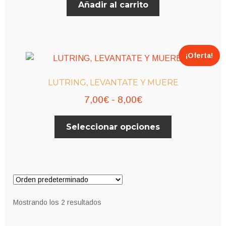
Añadir al carrito
¡Oferta!
LUTRING, LEVANTATE Y MUERE
Rango
7,00
€
-
8,00
€
de
Este
Seleccionar opciones
precios:
producto
desde
tiene
múltiples
7,00€
variantes.
hasta
Las
8,00€
opciones
Mostrando los 2 resultados
se
pueden