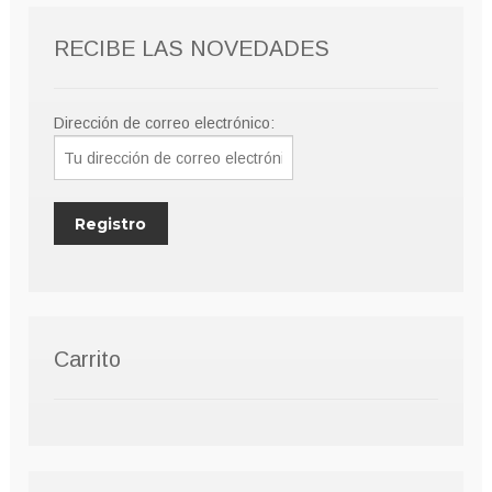
elegir
RECIBE LAS NOVEDADES
en
la
página
Dirección de correo electrónico:
de
producto
Carrito