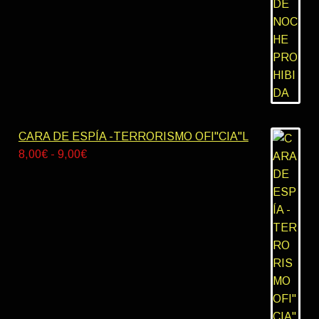
desde
8,00€
hasta
9,00€
CARA DE ESPÍA -TERRORISMO OFI"CIA"L
Rango
8,00
€
-
9,00
€
de
precios:
desde
8,00€
hasta
9,00€