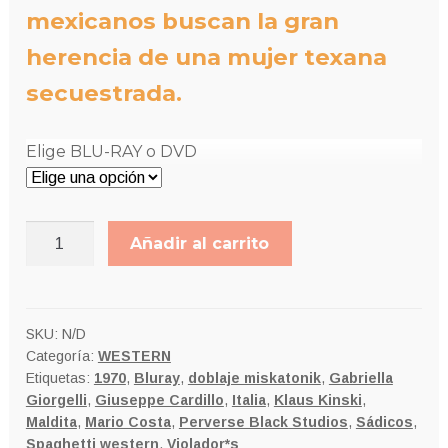
mexicanos buscan la gran
herencia de una mujer texana
secuestrada.
Elige BLU-RAY o DVD
LA
Añadir al carrito
BESTIA
cantidad
SKU:
N/D
Categoría:
WESTERN
Etiquetas:
1970
,
Bluray
,
doblaje miskatonik
,
Gabriella
Giorgelli
,
Giuseppe Cardillo
,
Italia
,
Klaus Kinski
,
Maldita
,
Mario Costa
,
Perverse Black Studios
,
Sádicos
,
Spaghetti western
,
Violador*s