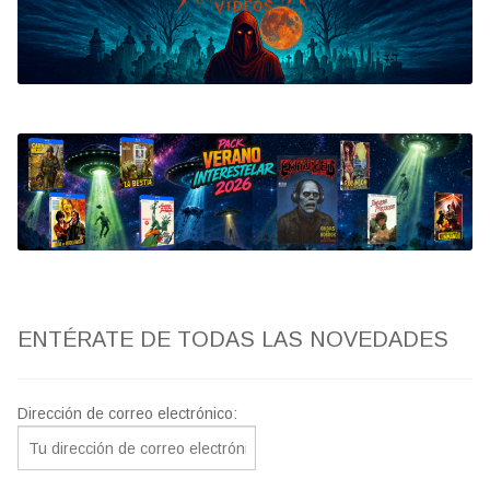
Bluray
Clasificada S
artwork
fantaterror
Jesús Franco
Paul Naschy
ENTÉRATE DE TODAS LAS NOVEDADES
TV Exhumed
Dirección de correo electrónico: