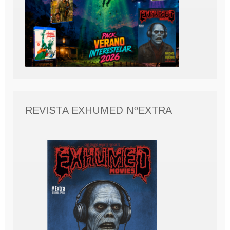
REVISTA EXHUMED NºEXTRA