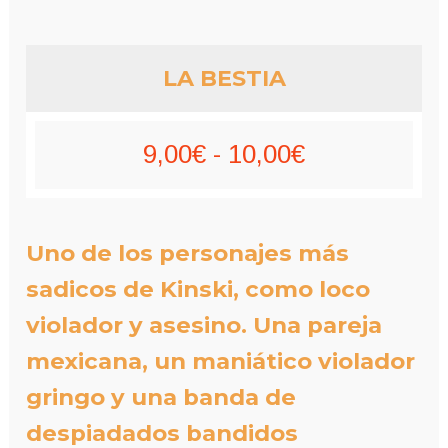
LA BESTIA
Rango
9,00
€
-
10,00
€
de
precios:
Uno de los personajes más
desde
sadicos de Kinski, como loco
9,00€
violador y asesino. Una pareja
hasta
mexicana, un maniático violador
gringo y una banda de
10,00€
despiadados bandidos