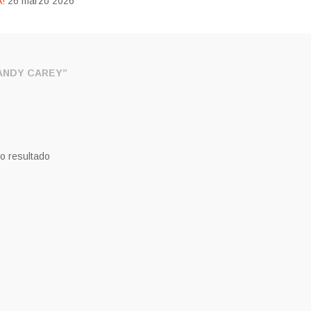
!
26 marzo 2026
ANDY CAREY”
o resultado