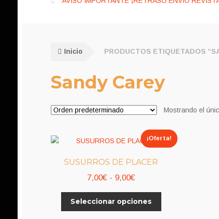
AVISO IMPORTANTE ¡RETRASO ENVÍO REVISTA
Inicio
PRODUCTOS ETIQUETADOS “S
Sandy Carey
Mostrando el únic
¡Oferta!
SUSURROS DE PLACER
Rango
7,00
€
-
9,00
€
de
Este
Seleccionar opciones
precios:
producto
desde
tiene