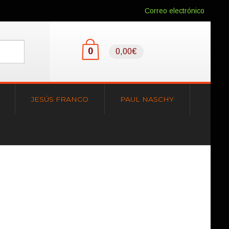
Correo electrónico
0
0,00€
JESÚS FRANCO
PAUL NASCHY