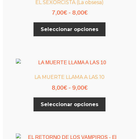
EL SEXORCISTA (La obsesa)
se
Rango
7,00
€
-
8,00
€
pueden
elegir
de
Este
en
Seleccionar opciones
precios:
producto
la
desde
tiene
página
múltiples
7,00€
de
variantes.
producto
hasta
Las
8,00€
opciones
LA MUERTE LLAMA A LAS 10
se
Rango
8,00
€
-
9,00
€
pueden
elegir
de
Este
en
Seleccionar opciones
precios:
producto
la
desde
tiene
página
múltiples
8,00€
de
variantes.
producto
hasta