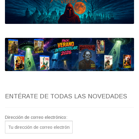
Bluray
Clasificada S
artwork
fantaterror
Jesús Franco
Paul Naschy
ENTÉRATE DE TODAS LAS NOVEDADES
TV Exhumed
Dirección de correo electrónico: