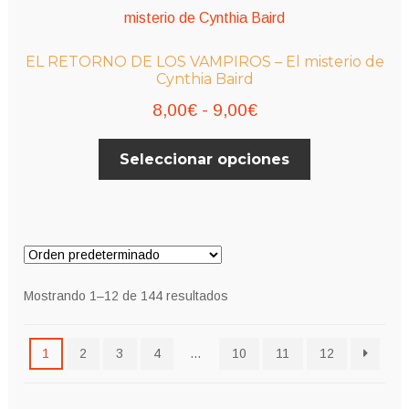
Las
9,00€
opciones
se
EL RETORNO DE LOS VAMPIROS – El misterio de
pueden
Cynthia Baird
elegir
Rango
8,00
€
-
9,00
€
en
de
la
Este
Seleccionar opciones
página
precios:
producto
de
desde
tiene
producto
múltiples
8,00€
variantes.
hasta
Las
9,00€
opciones
Mostrando 1–12 de 144 resultados
se
pueden
1
2
3
4
…
10
11
12
elegir
en
la