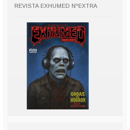
REVISTA EXHUMED NºEXTRA