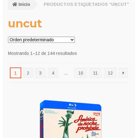
Inicio
PRODUCTOS ETIQUETADOS “UNCUT”
uncut
Mostrando 1–12 de 144 resultados
1
2
3
4
…
10
11
12