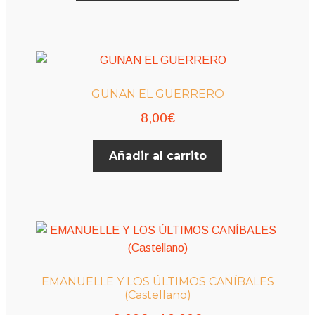
desde
tiene
múltiples
8,00€
variantes.
hasta
Las
9,00€
opciones
GUNAN EL GUERRERO
se
8,00
€
pueden
elegir
en
Añadir al carrito
la
página
de
producto
EMANUELLE Y LOS ÚLTIMOS CANÍBALES
(Castellano)