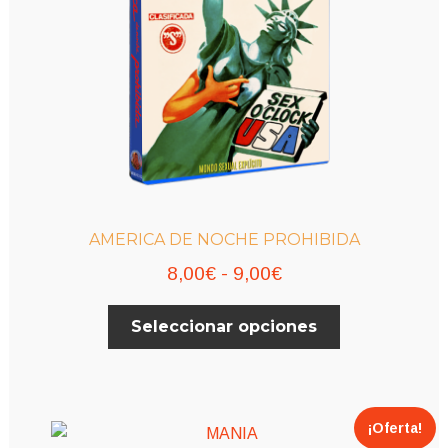
AMERICA DE NOCHE PROHIBIDA
Rango
8,00
€
-
9,00
€
de
Este
Seleccionar opciones
precios:
producto
desde
tiene
múltiples
8,00€
variantes.
hasta
¡Oferta!
Las