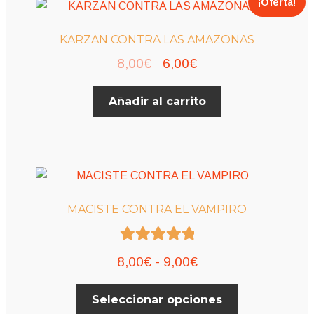
hasta
¡Oferta!
Las
9,00€
opciones
KARZAN CONTRA LAS AMAZONAS
se
El
El
8,00
€
6,00
€
pueden
elegir
precio
precio
en
Añadir al carrito
original
actual
la
era:
es:
página
8,00€.
6,00€.
de
producto
MACISTE CONTRA EL VAMPIRO
Valorado con
Rango
8,00
€
-
9,00
€
5.00
de 5
de
Este
Seleccionar opciones
precios:
producto