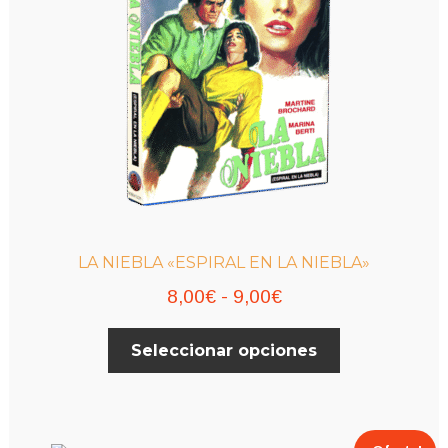
elegir
en
la
página
de
producto
LA NIEBLA «ESPIRAL EN LA NIEBLA»
Rango
8,00
€
-
9,00
€
de
Este
Seleccionar opciones
precios:
producto
desde
tiene
múltiples
8,00€
variantes.