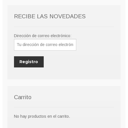
pueden
elegir
RECIBE LAS NOVEDADES
en
la
página
Dirección de correo electrónico:
de
producto
Carrito
No hay productos en el carrito.