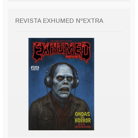
REVISTA EXHUMED NºEXTRA