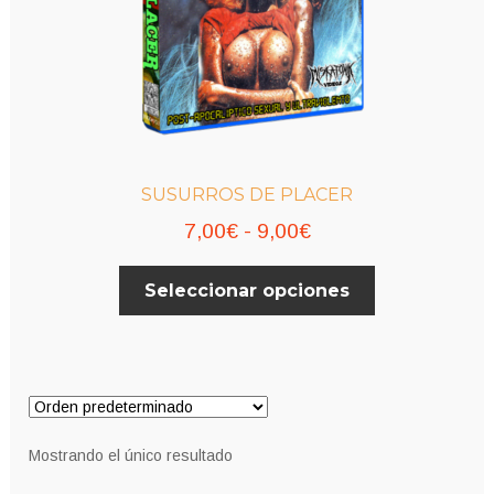
SUSURROS DE PLACER
Rango
7,00
€
-
9,00
€
de
Este
Seleccionar opciones
precios:
producto
desde
tiene
múltiples
7,00€
variantes.
hasta
Las
9,00€
opciones
Mostrando el único resultado
se