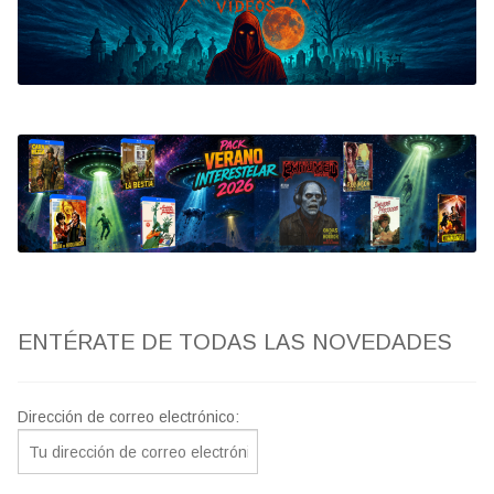
Bluray
Clasificada S
artwork
fantaterror
Jesús Franco
Paul Naschy
ENTÉRATE DE TODAS LAS NOVEDADES
TV Exhumed
Dirección de correo electrónico: