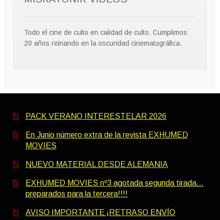
Todo el cine de culto en calidad de culto. Cumplimos
20 años reinando en la oscuridad cinematográfica.
PACK VERANO INTERESTELAR 2026
En Junio número extra de la revista EXHUMED
MOVIES
NUEVO MATERIAL DESDE ALEMANIA
EXHUMED MOVIES nº3 agotada segunda tirada…
preparados para la tercera!!!!
AVISO IMPORTANTE ¡RETRASO ENVÍO