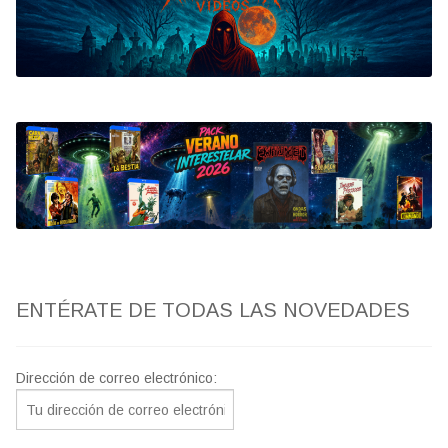
Bluray
Clasificada S
artwork
fantaterror
Jesús Franco
Paul Naschy
ENTÉRATE DE TODAS LAS NOVEDADES
TV Exhumed
Dirección de correo electrónico: