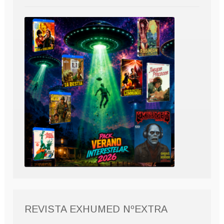
REVISTA EXHUMED NºEXTRA