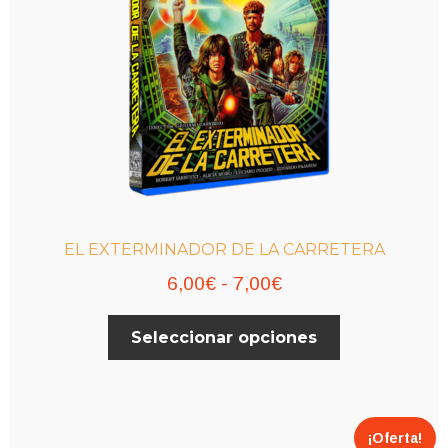
EL EXTERMINADOR DE LA CARRETERA
Rango
6,00
€
-
7,00
€
de
Este
Seleccionar opciones
precios:
producto
desde
tiene
múltiples
6,00€
variantes.
hasta
¡Oferta!