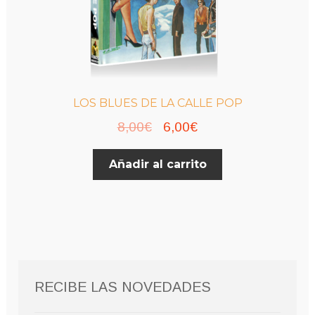
LOS BLUES DE LA CALLE POP
El
El
8,00
€
6,00
€
precio
precio
Añadir al carrito
original
actual
era:
es:
8,00€.
6,00€.
RECIBE LAS NOVEDADES