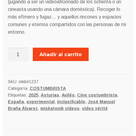
(jugando a ser un videoaficionado de los ochenta o un
cineasta usando una cámara doméstica). Recoger lo
más efímero y fugaz… y aquellos rincones y espacios
comunes y eternos compartidos con las personas de mi
entorno.
PIEZAS
Añadir al carrito
AVILESINAS
EN
HD
cantidad
SKU:
mkk#1237
Categoría:
COSTUMBRISTA
Etiquetas:
2025
,
Asturias
,
Avilés
,
Cine costumbrista
,
España
,
experimental
,
inclasificable
,
José Manuel
Braña Álvarez
,
miskatonik videos
,
video vérité