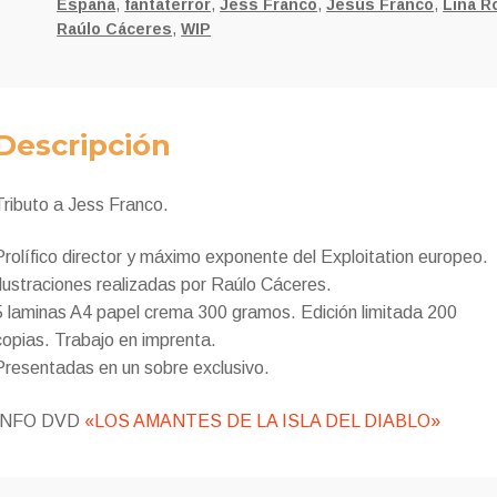
España
,
fantaterror
,
Jess Franco
,
Jesús Franco
,
Lina R
Raúlo Cáceres
,
WIP
Descripción
Tributo a Jess Franco.
Prolífico director y máximo exponente del Exploitation europeo.
Ilustraciones realizadas por Raúlo Cáceres.
5 laminas A4 papel crema 300 gramos. Edición limitada 200
copias. Trabajo en imprenta.
Presentadas en un sobre exclusivo.
INFO DVD
«LOS AMANTES DE LA ISLA DEL DIABLO»