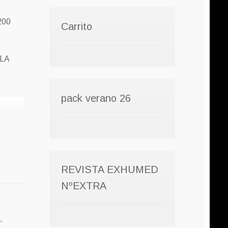
200
Carrito
LA
pack verano 26
REVISTA EXHUMED
NºEXTRA
D
,