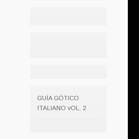
la
página
de
producto
GUÍA GÓTICO
ITALIANO vOL. 2