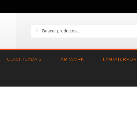
Buscar
Buscar
por:
CLASIFICADA S
ARTWORK
FANTATERROR