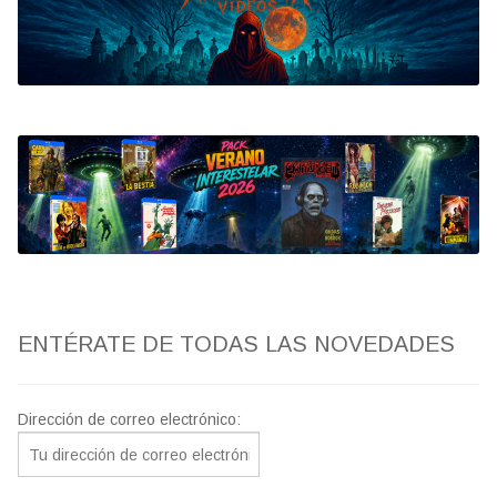
Bluray
Clasificada S
artwork
fantaterror
Jesús Franco
Paul Naschy
ENTÉRATE DE TODAS LAS NOVEDADES
TV Exhumed
Dirección de correo electrónico: