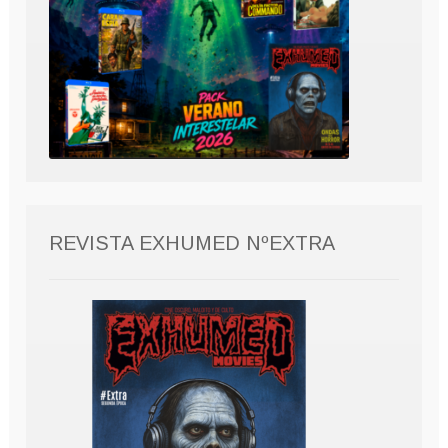
REVISTA EXHUMED NºEXTRA