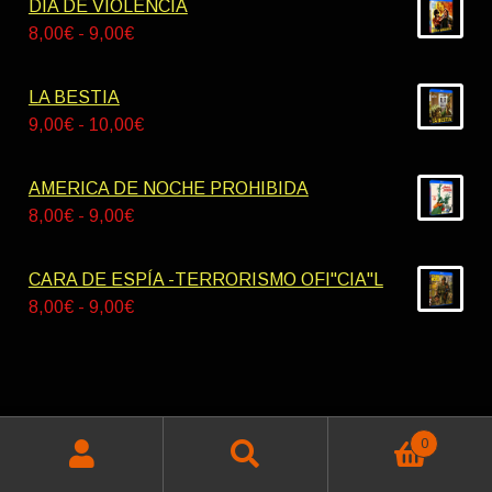
DIA DE VIOLENCIA
desde
Rango
8,00
€
-
9,00
€
42,00€
de
hasta
precios:
LA BESTIA
55,00€
desde
Rango
9,00
€
-
10,00
€
8,00€
de
hasta
precios:
AMERICA DE NOCHE PROHIBIDA
9,00€
desde
Rango
8,00
€
-
9,00
€
9,00€
de
hasta
precios:
CARA DE ESPÍA -TERRORISMO OFI"CIA"L
10,00€
desde
Rango
8,00
€
-
9,00
€
8,00€
de
hasta
precios:
9,00€
desde
8,00€
hasta
0
© Miskatonik Videos 2026
Buscar
Buscar
9,00€
Política de privacidad
Construido con WooCommerce
.