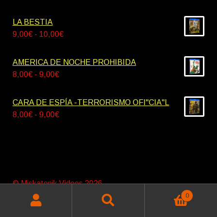
42,00€
de
hasta
precios:
LA BESTIA
55,00€
desde
Rango
9,00
€
-
10,00
€
8,00€
de
hasta
precios:
AMERICA DE NOCHE PROHIBIDA
9,00€
desde
Rango
8,00
€
-
9,00
€
9,00€
de
hasta
precios:
CARA DE ESPÍA -TERRORISMO OFI"CIA"L
10,00€
desde
Rango
8,00
€
-
9,00
€
8,00€
de
hasta
precios:
9,00€
desde
8,00€
hasta
© Miskatonik Videos 2026
9,00€
Política de privacidad
Construido con WooCommerce
.
0
Buscar
Buscar