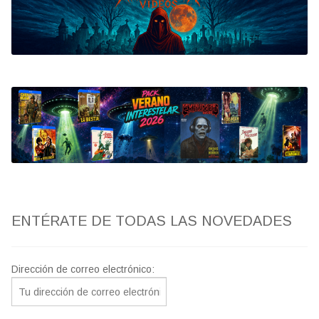
Bluray
Clasificada S
artwork
fantaterror
Jesús Franco
Paul Naschy
ENTÉRATE DE TODAS LAS NOVEDADES
TV Exhumed
Dirección de correo electrónico: