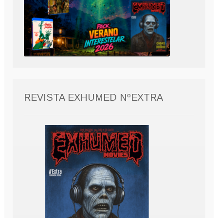
REVISTA EXHUMED NºEXTRA