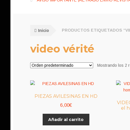
AVISO IMPORTANTE ¡RETRASO ENVÍO REVISTA
Inicio
PRODUCTOS ETIQUETADOS “VI
video vérité
Mostrando los 2 
PIEZAS AVILESINAS EN HD
VIDEO
6,00
€
el 
Añadir al carrito