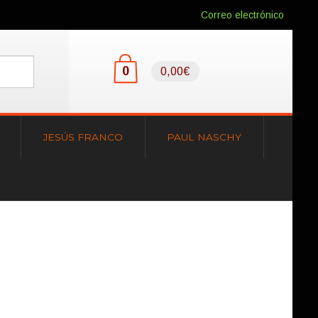
Correo electrónico
0
0,00€
JESÚS FRANCO
PAUL NASCHY