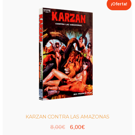
¡Oferta!
KARZAN CONTRA LAS AMAZONAS
El
El
8,00
€
6,00
€