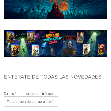
Bluray
Clasificada S
artwork
fantaterror
Jesús Franco
Paul Naschy
ENTÉRATE DE TODAS LAS NOVEDADES
TV Exhumed
Dirección de correo electrónico: