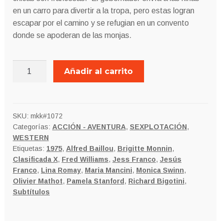
en un carro para divertir a la tropa, pero estas logran
escapar por el camino y se refugian en un convento
donde se apoderan de las monjas.
LAS
Añadir al carrito
COSQUILLAS
cantidad
SKU:
mkk#1072
Categorías:
ACCIÓN - AVENTURA
,
SEXPLOTACIÓN
,
WESTERN
Etiquetas:
1975
,
Alfred Baillou
,
Brigitte Monnin
,
Clasificada X
,
Fred Williams
,
Jess Franco
,
Jesús
Franco
,
Lina Romay
,
Maria Mancini
,
Monica Swinn
,
Olivier Mathot
,
Pamela Stanford
,
Richard Bigotini
,
Subtítulos