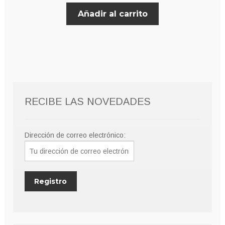
precio
precio
Añadir al carrito
original
actual
era:
es:
8,00€.
6,00€.
RECIBE LAS NOVEDADES
Dirección de correo electrónico: