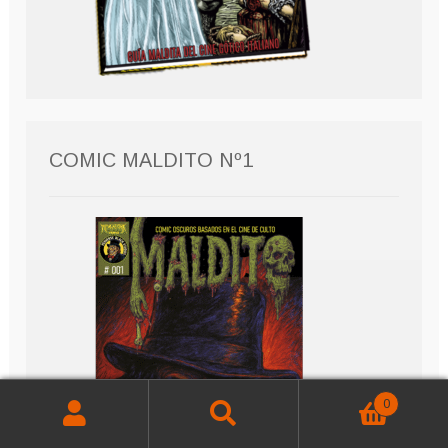
COMIC MALDITO Nº1
0
Buscar
Buscar