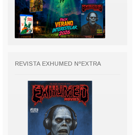
REVISTA EXHUMED NºEXTRA