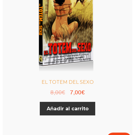
EL TOTEM DEL SEXO
El
El
8,00
€
7,00
€
precio
precio
Añadir al carrito
original
actual
era:
es:
8,00€.
7,00€.