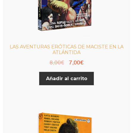
LAS AVENTURAS ERÓTICAS DE MACISTE EN LA
ATLÁNTIDA
El
El
8,00
€
7,00
€
precio
precio
Añadir al carrito
original
actual
era:
es:
8,00€.
7,00€.