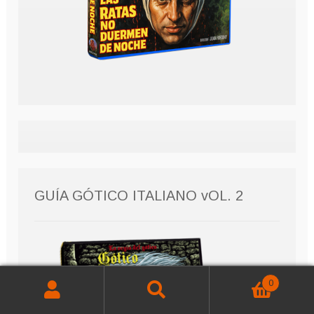
GUÍA GÓTICO ITALIANO vOL. 2
0
Buscar
Buscar