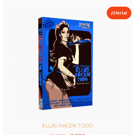
8,00€.
6,00€.
¡Oferta!
ELLAS HACEN TODO