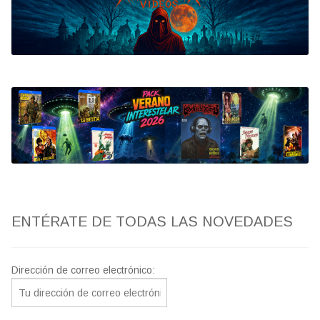
Bluray
Clasificada S
artwork
fantaterror
Jesús Franco
Paul Naschy
ENTÉRATE DE TODAS LAS NOVEDADES
TV Exhumed
Dirección de correo electrónico: