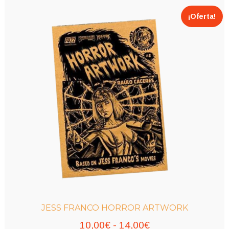
¡Oferta!
JESS FRANCO HORROR ARTWORK
Rango
10,00
€
-
14,00
€