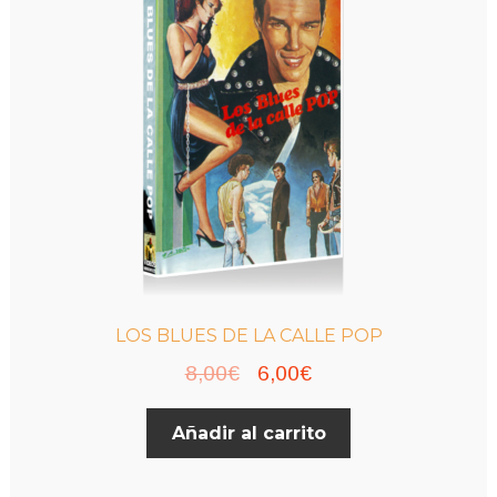
LOS BLUES DE LA CALLE POP
El
El
8,00
€
6,00
€
precio
precio
Añadir al carrito
original
actual
era:
es: