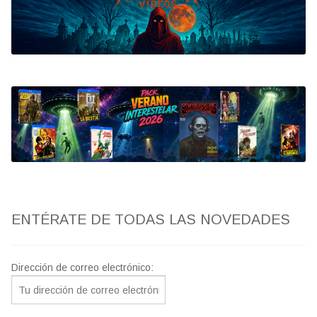
Bluray
Clasificada S
artwork
fantaterror
Jesús Franco
Paul Naschy
ENTÉRATE DE TODAS LAS NOVEDADES
TV Exhumed
Dirección de correo electrónico: