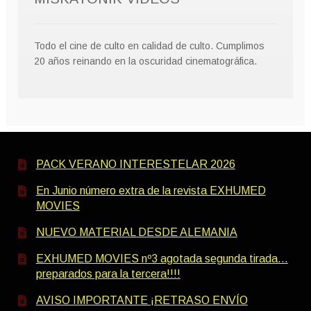
Todo el cine de culto en calidad de culto. Cumplimos
20 años reinando en la oscuridad cinematográfica.
PACK VERANO INTERESTELAR 2026
En Junio número extra de la revista EXHUMED
MOVIES
NUEVO MATERIAL DESDE ALEMANIA
EXHUMED MOVIES nº3 agotada segunda tirada…
preparados para la tercera!!!!
AVISO IMPORTANTE ¡RETRASO ENVÍO