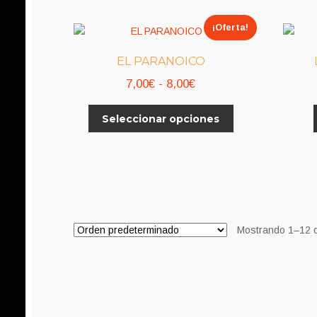
¡Oferta!
EL PARANOICO
Rango
7,00
€
-
8,00
€
de
Este
Seleccionar opciones
precios:
producto
desde
tiene
7,00€
múltiples
variantes.
hasta
Las
8,00€
opciones
se
Mostrando 1–12 d
pueden
elegir
en
la
página
de