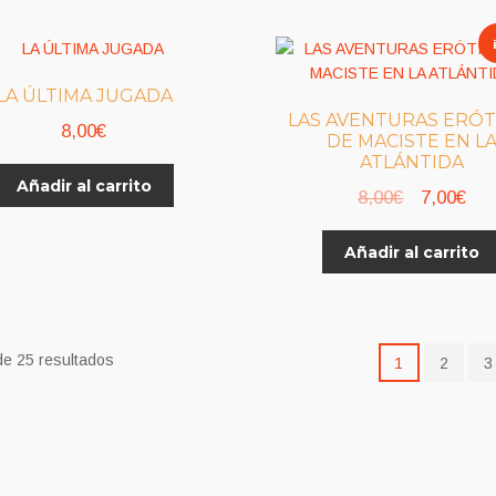
variantes.
hasta
9,0
Las
10,00€
opciones
se
LA ÚLTIMA JUGADA
pueden
LAS AVENTURAS ERÓT
elegir
8,00
€
DE MACISTE EN L
en
ATLÁNTIDA
la
Añadir al carrito
El
El
8,00
€
7,00
€
página
precio
pre
de
Añadir al carrito
producto
original
act
era:
es:
8,00€.
7,0
e 25 resultados
1
2
3