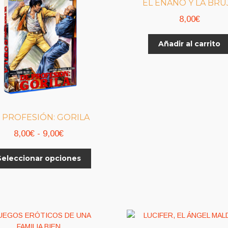
EL ENANO Y LA BRU
8,00
€
Añadir al carrito
 PROFESIÓN: GORILA
Rango
8,00
€
-
9,00
€
de
Este
Seleccionar opciones
precios:
producto
desde
tiene
8,00€
múltiples
variantes.
hasta
Las
9,00€
opciones