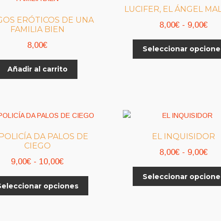
se
LUCIFER, EL ÁNGEL MA
pueden
GOS ERÓTICOS DE UNA
Ra
8,00
€
-
9,00
€
elegir
FAMILIA BIEN
en
de
8,00
€
la
Seleccionar opcione
pre
página
de
Añadir al carrito
de
8,0
producto
has
9,0
 POLICÍA DA PALOS DE
EL INQUISIDOR
CIEGO
Ra
8,00
€
-
9,00
€
Rango
9,00
€
-
10,00
€
de
de
Seleccionar opcione
pre
Este
Seleccionar opciones
precios:
de
producto
desde
tiene
8,0
9,00€
múltiples
has