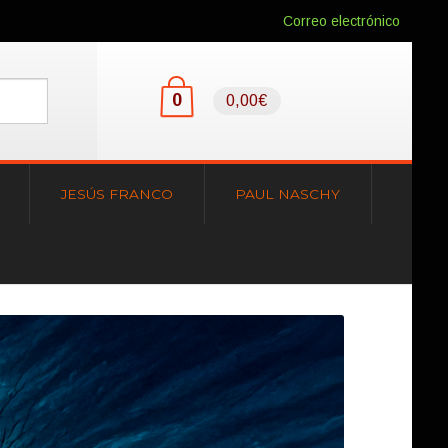
Correo electrónico
0
0,00€
JESÚS FRANCO
PAUL NASCHY