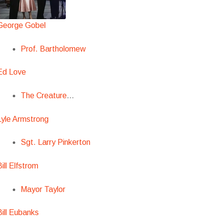
George Gobel
Prof. Bartholomew
Ed Love
The Creature
…
Lyle Armstrong
Sgt. Larry Pinkerton
Bill Elfstrom
Mayor Taylor
Bill Eubanks