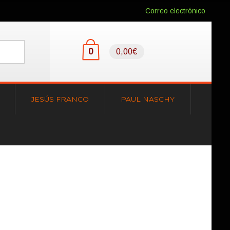
Correo electrónico
0
0,00€
JESÚS FRANCO
PAUL NASCHY