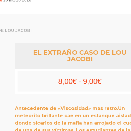
!
26 marzo 2026
DE LOU JACOBI
EL EXTRAÑO CASO DE LOU
JACOBI
Rango
8,00
€
-
9,00
€
de
precios:
Antecedente de «Viscosidad» mas retro.Un
desde
meteorito brillante cae en un estanque aisla
donde sicarios de la mafia han arrojado el cu
8,00€
de una de sus víctimas. Los estudiantes de la