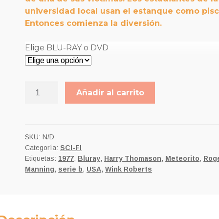
universidad local usan el estanque como pisc
hasta
Entonces comienza la diversión.
9,00€
Elige BLU-RAY o DVD
EL
Añadir al carrito
EXTRAÑO
CASO
DE
LOU
SKU:
N/D
Categoría:
SCI-FI
JACOBI
Etiquetas:
1977
,
Bluray
,
Harry Thomason
,
Meteorito
,
Rog
cantidad
Manning
,
serie b
,
USA
,
Wink Roberts