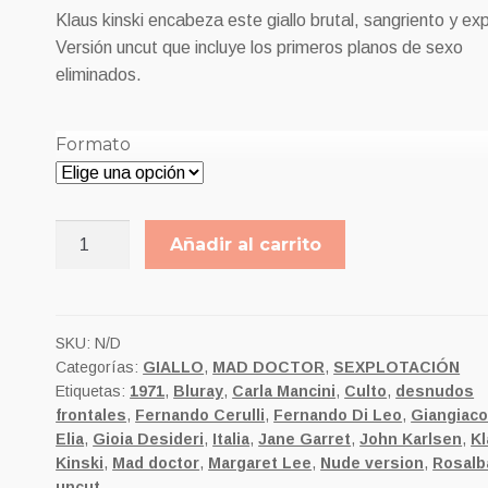
precios:
Klaus kinski encabeza este giallo brutal, sangriento y exp
desde
Versión uncut que incluye los primeros planos de sexo
eliminados.
8,00€
hasta
Formato
9,00€
LA
Añadir al carrito
BESTIA
MATA
A
SANGRE
SKU:
N/D
Categorías:
GIALLO
,
MAD DOCTOR
,
SEXPLOTACIÓN
FRÍA
Etiquetas:
1971
,
Bluray
,
Carla Mancini
,
Culto
,
desnudos
cantidad
frontales
,
Fernando Cerulli
,
Fernando Di Leo
,
Giangiac
Elia
,
Gioia Desideri
,
Italia
,
Jane Garret
,
John Karlsen
,
K
Kinski
,
Mad doctor
,
Margaret Lee
,
Nude version
,
Rosalb
uncut