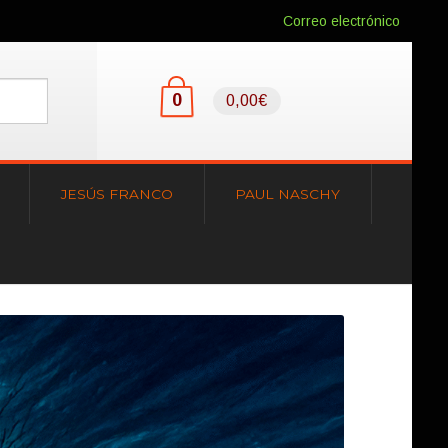
Correo electrónico
0
0,00€
JESÚS FRANCO
PAUL NASCHY