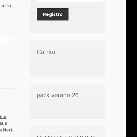
lícito.
Carrito
pack verano 26
omo
laus
a Neri
,