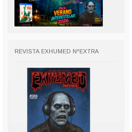
REVISTA EXHUMED NºEXTRA