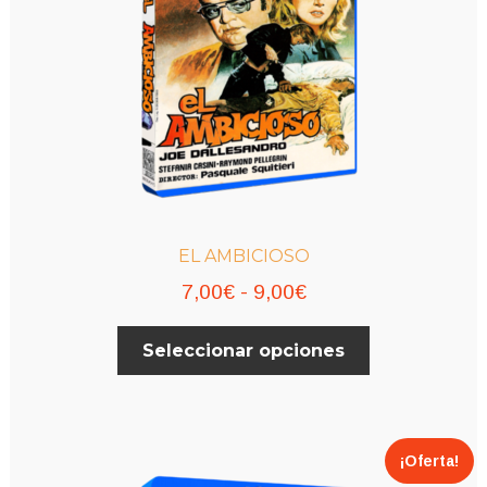
la
página
de
producto
EL AMBICIOSO
Rango
7,00
€
-
9,00
€
de
Este
Seleccionar opciones
precios:
producto
desde
tiene
múltiples
7,00€
variantes.
hasta
¡Oferta!
Las