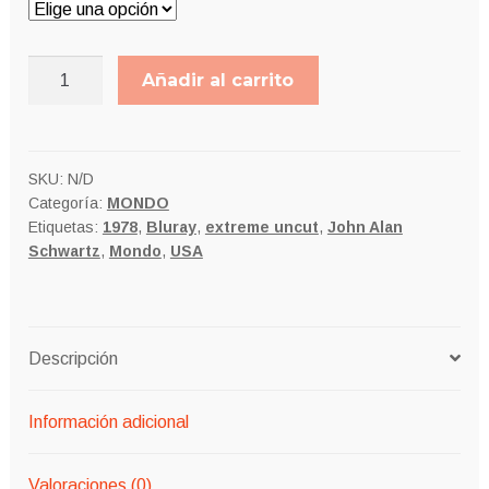
ROSTROS
Añadir al carrito
DE
MUERTE
"extreme
uncut"
SKU:
N/D
Categoría:
MONDO
cantidad
Etiquetas:
1978
,
Bluray
,
extreme uncut
,
John Alan
Schwartz
,
Mondo
,
USA
Descripción
Información adicional
Valoraciones (0)