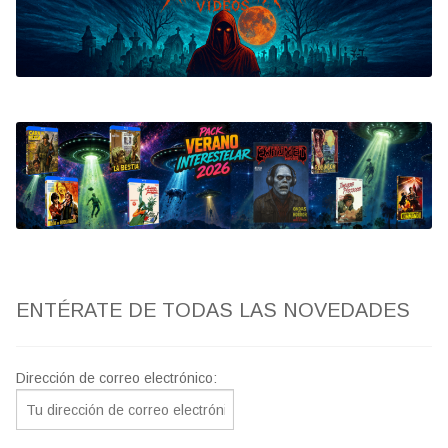
Bluray
Clasificada S
artwork
fantaterror
Jesús Franco
Paul Naschy
ENTÉRATE DE TODAS LAS NOVEDADES
TV Exhumed
Dirección de correo electrónico: