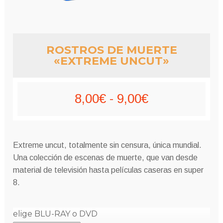
ROSTROS DE MUERTE
«EXTREME UNCUT»
Rango
8,00
€
-
9,00
€
de
precios:
Extreme uncut, totalmente sin censura, única mundial.
desde
Una colección de escenas de muerte, que van desde
material de televisión hasta películas caseras en super
8,00€
8.
hasta
elige BLU-RAY o DVD
9,00€