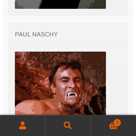
PAUL NASCHY
0
Buscar
Buscar