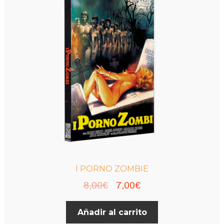
I PORNO ZOMBIE
El
El
8,00
€
7,00
€
precio
precio
Añadir al carrito
original
actual