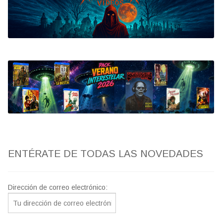
Bluray
Clasificada S
artwork
fantaterror
Jesús Franco
Paul Naschy
ENTÉRATE DE TODAS LAS NOVEDADES
TV Exhumed
Dirección de correo electrónico: