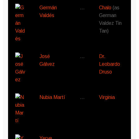
Germán
…
Chalo
(as
Valdés
German
Valdez Tin
Tan)
José
…
Dr.
Gálvez
Leobardo
Druso
Nubia Martí
…
Virginia
Yerye