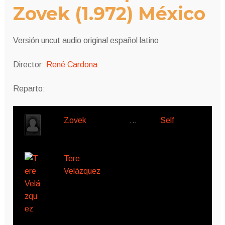
Zovek
(1.972) México
Versión uncut audio original español latino
Director:
René Cardona
Reparto:
Zovek
…
Self
Tere
Velázquez