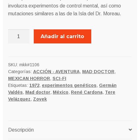
involucra experimentos de control mental, así como
mutaciones similares a las de la Isla del Dr. Moreau.
EL
Añadir al carrito
INCREÍBLE
PROFESOR
ZOVEK
cantidad
SKU:
mkk#1106
Categorías:
ACCIÓN - AVENTURA
,
MAD DOCTOR
,
MEXICAN HORROR
,
SCI-FI
Etiquetas:
1972
,
experimentos genéticos
,
Germán
Valdés
,
Mad doctor
,
México
,
René Cardona
,
Tere
Velázquez
,
Zovek
Descripción