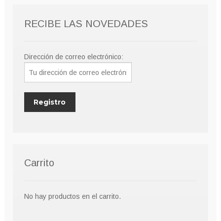
9,00€
opciones
se
RECIBE LAS NOVEDADES
pueden
elegir
en
Dirección de correo electrónico:
la
página
de
producto
Carrito
No hay productos en el carrito.