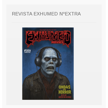
REVISTA EXHUMED NºEXTRA