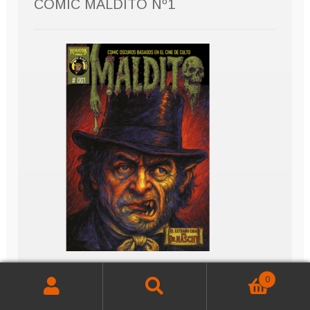
COMIC MALDITO Nº1
0
Buscar
Buscar