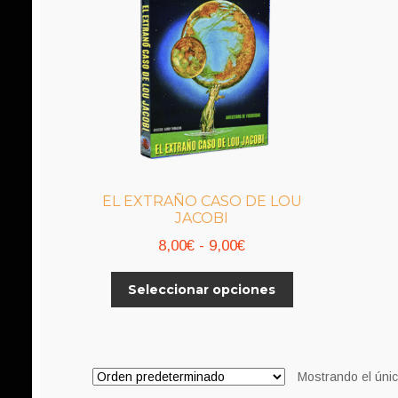
EL EXTRAÑO CASO DE LOU
JACOBI
Rango
8,00
€
-
9,00
€
de
Este
Seleccionar opciones
precios:
producto
desde
tiene
8,00€
múltiples
variantes.
hasta
Mostrando el únic
Las
9,00€