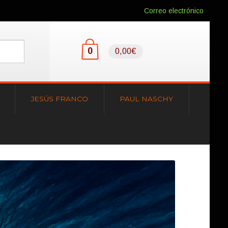
Correo electrónico
0
0,00€
JESÚS FRANCO
PAUL NASCHY