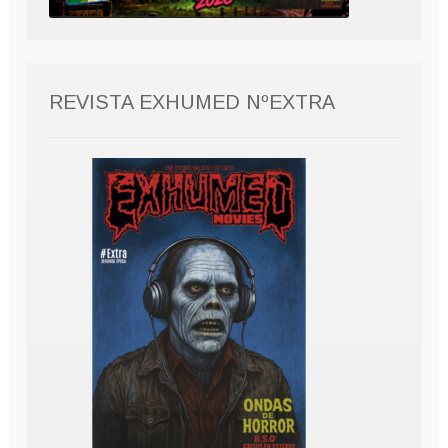
REVISTA EXHUMED NºEXTRA