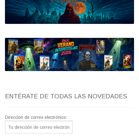
Bluray
Clasificada S
artwork
fantaterror
Jesús Franco
Paul Naschy
ENTÉRATE DE TODAS LAS NOVEDADES
TV Exhumed
Dirección de correo electrónico: