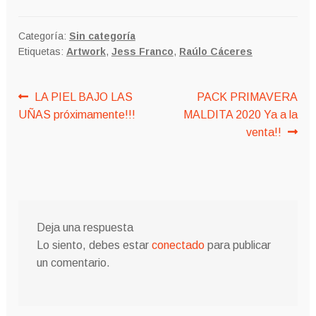
Categoría:
Sin categoría
Etiquetas:
Artwork
,
Jess Franco
,
Raúlo Cáceres
Navegación
Anterior:
Siguiente:
LA PIEL BAJO LAS
PACK PRIMAVERA
UÑAS próximamente!!!
MALDITA 2020 Ya a la
de
venta!!
entradas
Deja una respuesta
Lo siento, debes estar
conectado
para publicar
un comentario.