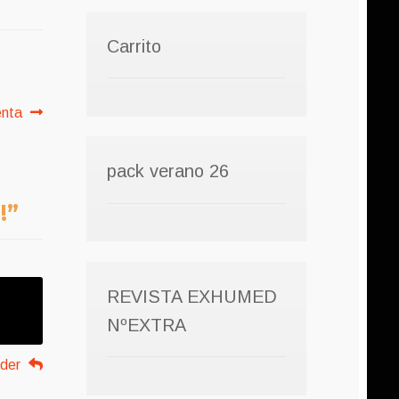
Carrito
nta
pack verano 26
!
”
REVISTA EXHUMED
NºEXTRA
der