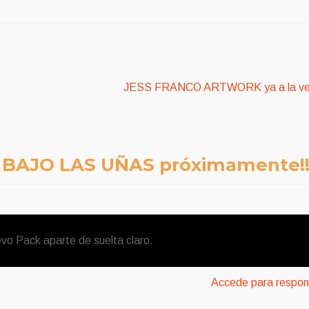
Siguiente:
JESS FRANCO ARTWORK ya a la ve
 BAJO LAS UÑAS próximamente!!
evo Pack aparte de suelta claro.
Accede para respon