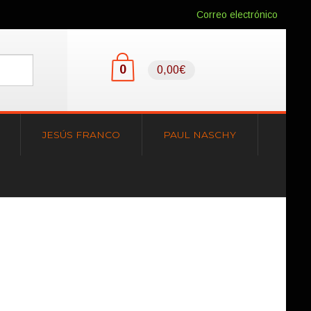
Correo electrónico
0
0,00€
JESÚS FRANCO
PAUL NASCHY