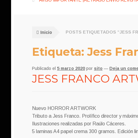
AVISO IMPORTANTE ¡RETRASO ENVÍO REVISTA
Inicio
POSTS ETIQUETADOS “JESS F
Etiqueta:
Jess Fra
Publicado el
5 marzo 2020
por
sito
—
Deja un come
JESS FRANCO ARTW
Nuevo HORROR ARTWORK
Tributo a Jess Franco. Prolífico director y máxi
Ilustraciones realizadas por Raúlo Cáceres.
5 laminas A4 papel crema 300 gramos. Edición li