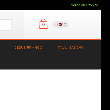
Correo electrónico
0
0,00€
JESÚS FRANCO
PAUL NASCHY