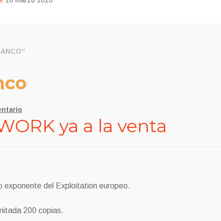
!
26 marzo 2026
RANCO”
nco
ntario
ORK ya a la venta
mo exponente del Exploitation europeo.
mitada 200 copias.