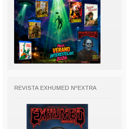
REVISTA EXHUMED NºEXTRA