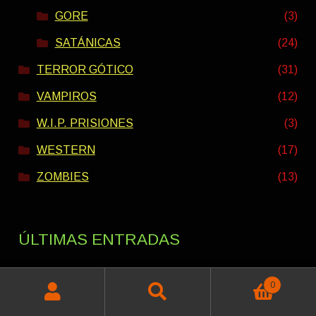
GORE
(3)
SATÁNICAS
(24)
TERROR GÓTICO
(31)
VAMPIROS
(12)
W.I.P. PRISIONES
(3)
WESTERN
(17)
ZOMBIES
(13)
ÚLTIMAS ENTRADAS
0
Buscar
Buscar
PACK VERANO INTERESTELAR 2026