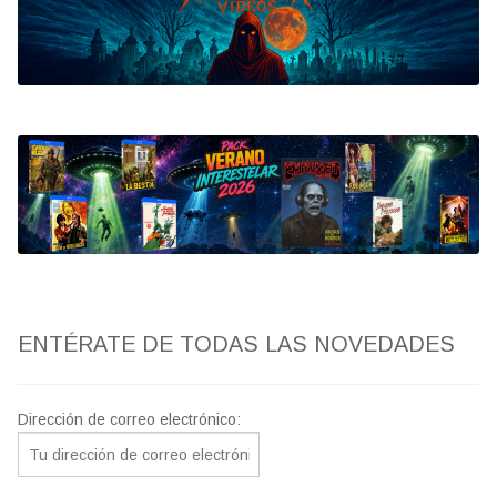
Bluray
Clasificada S
artwork
fantaterror
Jesús Franco
Paul Naschy
ENTÉRATE DE TODAS LAS NOVEDADES
TV Exhumed
Dirección de correo electrónico: