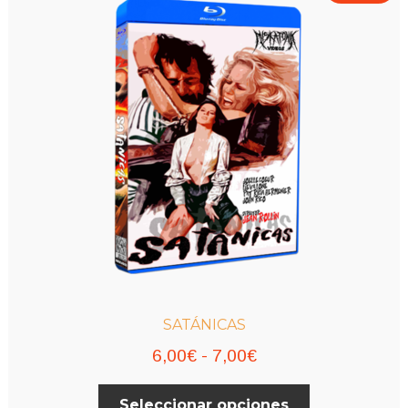
SATÁNICAS
Rango
6,00
€
-
7,00
€
de
Este
Seleccionar opciones