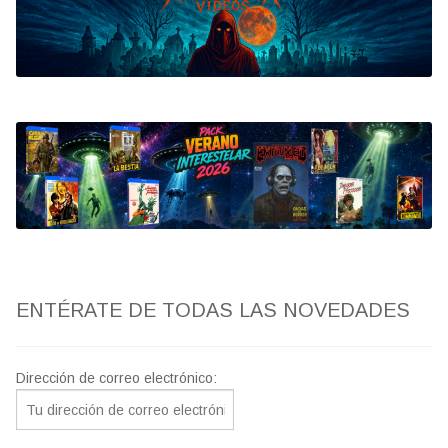
Bluray
Clasificada S
artwork
fantaterror
Jesús Franco
Paul Naschy
ENTÉRATE DE TODAS LAS NOVEDADES
TV Exhumed
Dirección de correo electrónico: