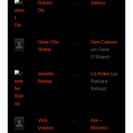
Robert
…
Johnny
Dix
Gene Otis
…
Glen Cannon
Shane
(as Gene
O’Shane)
Jennifer
…
Liz Arden
(as
Bishop
Barbara
Bishop)
Vicki
…
Ann –
Volante
Motorist