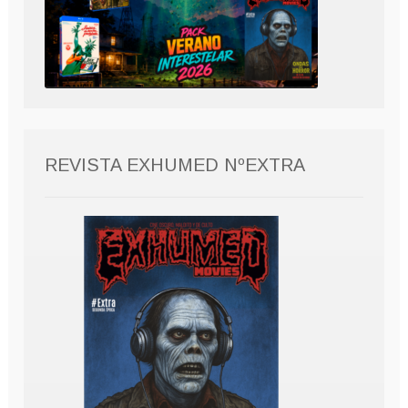
REVISTA EXHUMED NºEXTRA