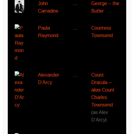
John
…
George – the
Carradine
Butler
Paula
…
Countess
Raymond
Townsend
Alexander
…
Count
D’Arcy
Dracula –
alias Count
Charles
Townsend
(as Alex
D’Arcy)