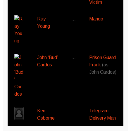
Victim
Ray
…
Mango
Young
John ‘Bud’
…
Prison Guard
Cardos
Frank
(as
John Cardos)
Ken
…
Telegram
Osborne
Delivery Man