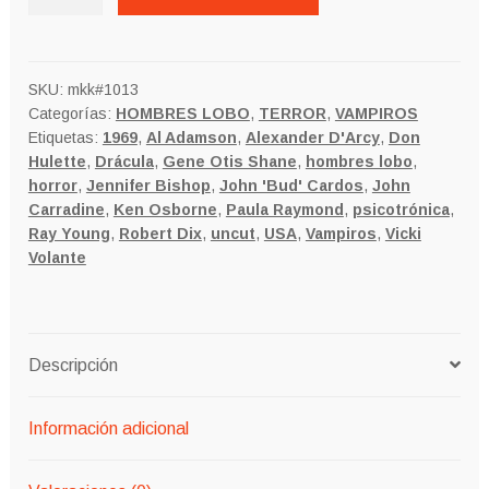
EN
EL
CASTILLO
DE
SKU:
mkk#1013
Categorías:
HOMBRES LOBO
,
TERROR
,
VAMPIROS
DRÁCULA
Etiquetas:
1969
,
Al Adamson
,
Alexander D'Arcy
,
Don
cantidad
Hulette
,
Drácula
,
Gene Otis Shane
,
hombres lobo
,
horror
,
Jennifer Bishop
,
John 'Bud' Cardos
,
John
Carradine
,
Ken Osborne
,
Paula Raymond
,
psicotrónica
,
Ray Young
,
Robert Dix
,
uncut
,
USA
,
Vampiros
,
Vicki
Volante
Descripción
Información adicional