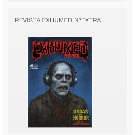
REVISTA EXHUMED NºEXTRA