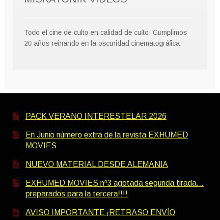
Todo el cine de culto en calidad de culto. Cumplimos
20 años reinando en la oscuridad cinematográfica.
PACK VERANO INTERESTELAR 2026
En Junio número extra de la revista EXHUMED
MOVIES
NUEVO MATERIAL DESDE ALEMANIA
EXHUMED MOVIES nº3 agotada segunda tirada…
preparados para la tercera!!!!
AVISO IMPORTANTE ¡RETRASO ENVÍO