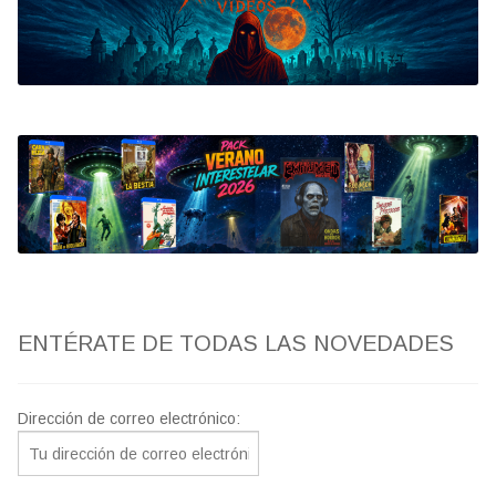
Bluray
Clasificada S
artwork
fantaterror
Jesús Franco
Paul Naschy
ENTÉRATE DE TODAS LAS NOVEDADES
TV Exhumed
Dirección de correo electrónico: