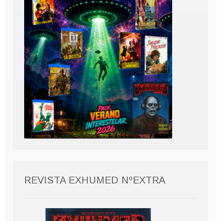
REVISTA EXHUMED NºEXTRA