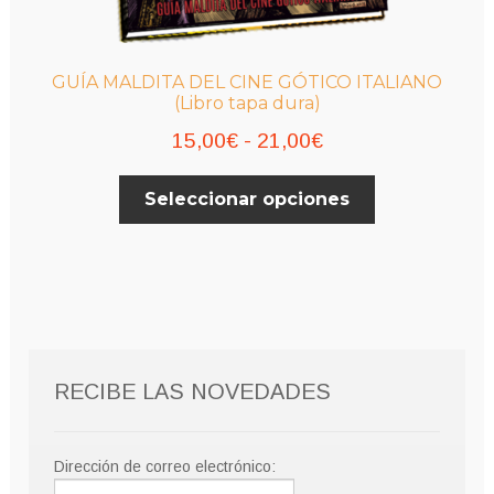
GUÍA MALDITA DEL CINE GÓTICO ITALIANO
(Libro tapa dura)
Rango
15,00
€
-
21,00
€
de
Este
Seleccionar opciones
precios:
producto
desde
tiene
múltiples
15,00€
variantes.
hasta
Las
21,00€
opciones
se
RECIBE LAS NOVEDADES
pueden
elegir
en
Dirección de correo electrónico:
la