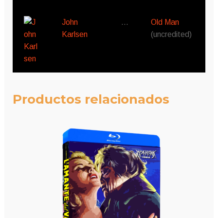
John
…
Old Man
Karlsen
(uncredited)
Productos relacionados