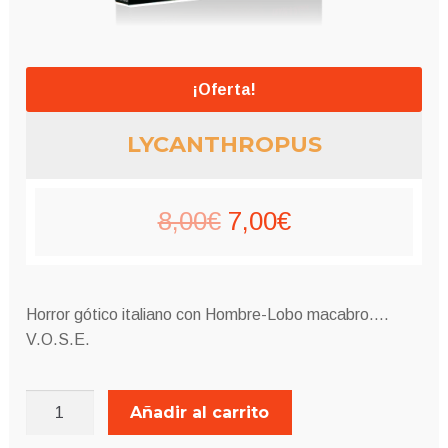
¡Oferta!
LYCANTHROPUS
El
El
8,00
€
7,00
€
precio
precio
original
actual
Horror gótico italiano con Hombre-Lobo macabro….
era:
es:
V.O.S.E.
8,00€.
7,00€.
LYCANTHROPUS
Añadir al carrito
cantidad