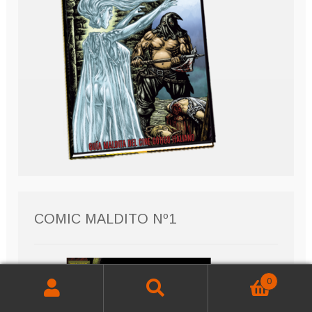
COMIC MALDITO Nº1
0
Buscar
Buscar