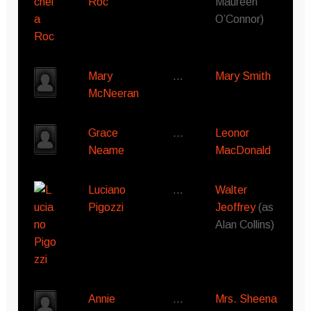
Roc
Maureen
O’Connor)
Mary
…
Mary Smith
McNeeran
Grace
…
Leonor
Neame
MacDonald
Luciano
…
Walter
Pigozzi
Jeoffrey
(as
Alan Collins)
Annie
…
Mrs. Sheena