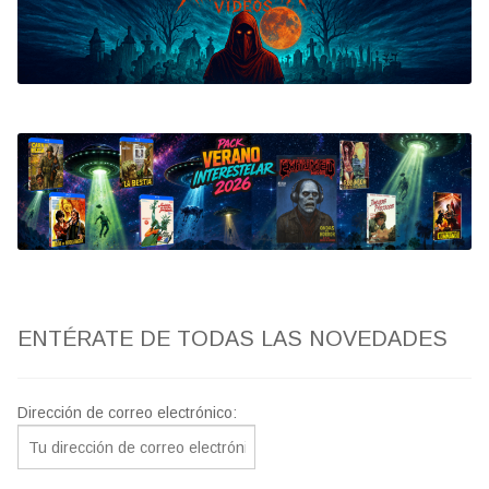
Bluray
Clasificada S
artwork
fantaterror
Jesús Franco
Paul Naschy
ENTÉRATE DE TODAS LAS NOVEDADES
TV Exhumed
Dirección de correo electrónico: