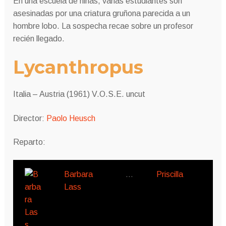
En una escuela de niñas, varias estudiantes son
asesinadas por una criatura gruñona parecida a un
hombre lobo.
La sospecha recae sobre un profesor
recién llegado.
Lycanthropus
Italia – Austria (1961) V.O.S.E. uncut
Director:
Paolo Heusch
Reparto:
Barbara
…
Priscilla
Lass