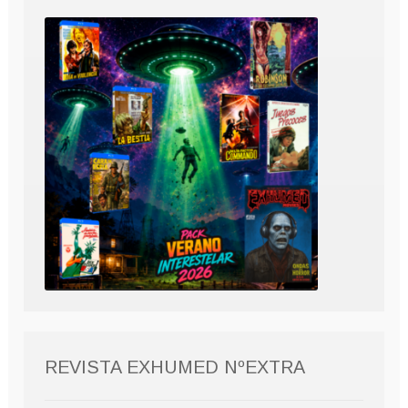
REVISTA EXHUMED NºEXTRA