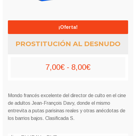
¡Oferta!
PROSTITUCIÓN AL DESNUDO
Rango
7,00
€
-
8,00
€
de
precios:
Mondo francés excelente del director de culto en el cine
desde
de adultos Jean-François Davy, donde el mismo
entrevita a putas parisinas reales y otras anécdotas de
7,00€
los barrios bajos. Clasificada S.
hasta