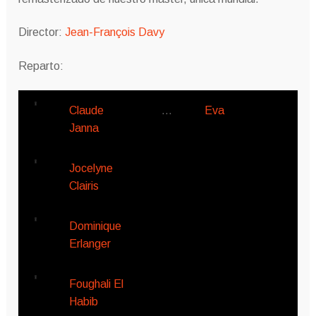
Director:
Jean-François Davy
Reparto:
Claude
…
Eva
Janna
Jocelyne
Clairis
Dominique
Erlanger
Foughali El
Habib