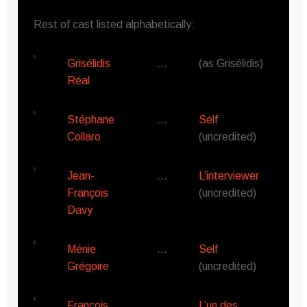
Rest of cast listed alphabetically:
Grisélidis
…
(as Grisélidis)
Réal
Stéphane
…
Self
Collaro
(uncredited)
Jean-
…
L’interviewer
François
(uncredited)
Davy
Ménie
…
Self
Grégoire
(uncredited)
François
…
L’un des