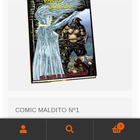
COMIC MALDITO Nº1
0
Buscar
Buscar