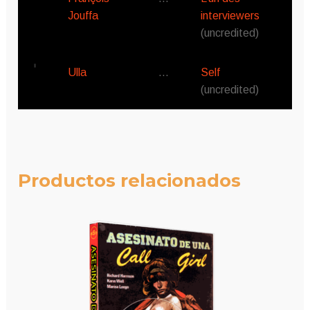
Jouffa
interviewers
(uncredited)
Ulla
…
Self
(uncredited)
Productos relacionados