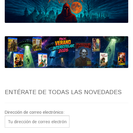
Bluray
Clasificada S
artwork
fantaterror
Jesús Franco
Paul Naschy
ENTÉRATE DE TODAS LAS NOVEDADES
TV Exhumed
Dirección de correo electrónico: