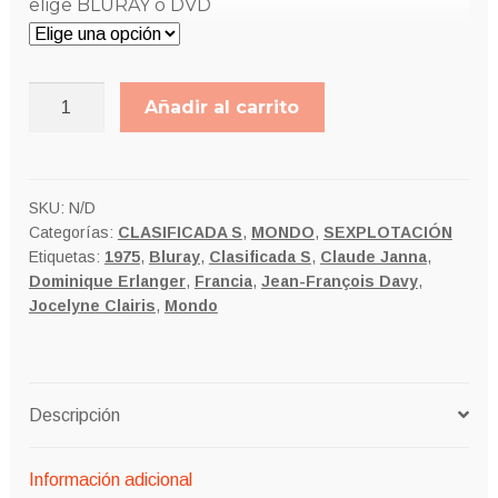
elige BLURAY o DVD
8,00€
PROSTITUCIÓN
Añadir al carrito
AL
DESNUDO
cantidad
SKU:
N/D
Categorías:
CLASIFICADA S
,
MONDO
,
SEXPLOTACIÓN
Etiquetas:
1975
,
Bluray
,
Clasificada S
,
Claude Janna
,
Dominique Erlanger
,
Francia
,
Jean-François Davy
,
Jocelyne Clairis
,
Mondo
Descripción
Información adicional