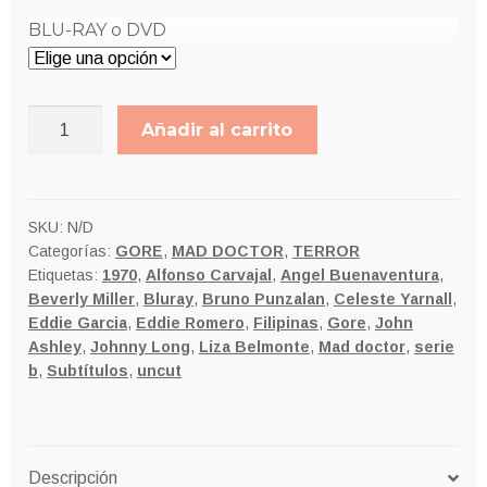
7,00€
BLU-RAY o DVD
BESTIA
Añadir al carrito
DE
SANGRE
cantidad
SKU:
N/D
Categorías:
GORE
,
MAD DOCTOR
,
TERROR
Etiquetas:
1970
,
Alfonso Carvajal
,
Angel Buenaventura
,
Beverly Miller
,
Bluray
,
Bruno Punzalan
,
Celeste Yarnall
,
Eddie Garcia
,
Eddie Romero
,
Filipinas
,
Gore
,
John
Ashley
,
Johnny Long
,
Liza Belmonte
,
Mad doctor
,
serie
b
,
Subtítulos
,
uncut
Descripción