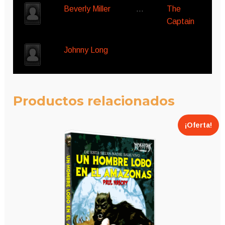
Beverly Miller
…
The
Captain
Johnny Long
Productos relacionados
¡Oferta!