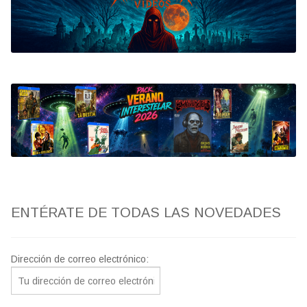
Bluray
Clasificada S
artwork
fantaterror
Jesús Franco
Paul Naschy
ENTÉRATE DE TODAS LAS NOVEDADES
TV Exhumed
Dirección de correo electrónico: