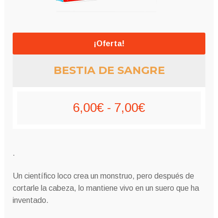
¡Oferta!
BESTIA DE SANGRE
Rango
6,00
€
-
7,00
€
de
precios:
.
desde
Un científico loco crea un monstruo, pero después de
6,00€
cortarle la cabeza, lo mantiene vivo en un suero que ha
inventado.
hasta