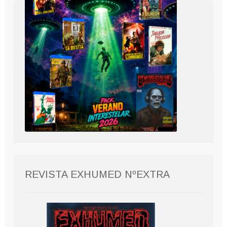
REVISTA EXHUMED NºEXTRA