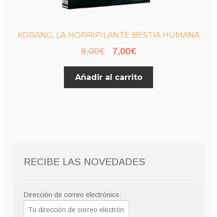
KORANG, LA HORRIPILANTE BESTIA HUMANA
El
El
8,00
€
7,00
€
precio
precio
Añadir al carrito
original
actual
era:
es:
8,00€.
7,00€.
RECIBE LAS NOVEDADES
Dirección de correo electrónico: