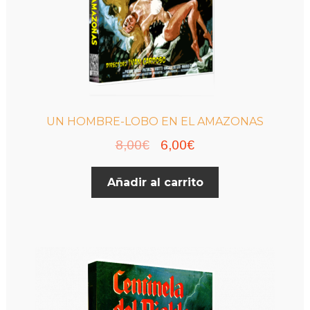
UN HOMBRE-LOBO EN EL AMAZONAS
El
El
8,00
€
6,00
€
precio
precio
Añadir al carrito
original
actual
era:
es:
8,00€.
6,00€.