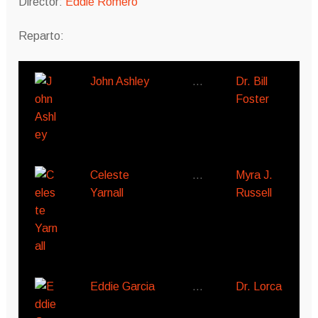
Director:
Eddie Romero
Reparto:
John Ashley
…
Dr. Bill
Foster
Celeste
…
Myra J.
Yarnall
Russell
Eddie Garcia
…
Dr. Lorca