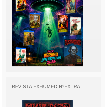
REVISTA EXHUMED NºEXTRA