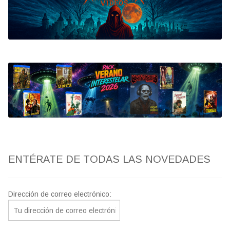
Bluray
Clasificada S
artwork
fantaterror
Jesús Franco
Paul Naschy
ENTÉRATE DE TODAS LAS NOVEDADES
TV Exhumed
Dirección de correo electrónico: