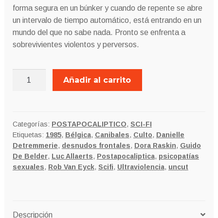
forma segura en un búnker y cuando de repente se abre
un intervalo de tiempo automático, está entrando en un
mundo del que no sabe nada.
Pronto se enfrenta a
sobrevivientes violentos y perversos.
POST
Añadir al carrito
HUMANOS
cantidad
Categorías:
POSTAPOCALIPTICO
,
SCI-FI
Etiquetas:
1985
,
Bélgica
,
Canibales
,
Culto
,
Danielle
Detremmerie
,
desnudos frontales
,
Dora Raskin
,
Guido
De Belder
,
Luc Allaerts
,
Postapocaliptica
,
psicopatías
sexuales
,
Rob Van Eyck
,
Scifi
,
Ultraviolencia
,
uncut
Descripción