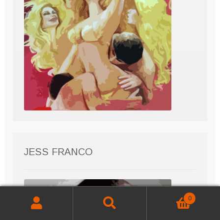
JESS FRANCO
0
Buscar
Buscar