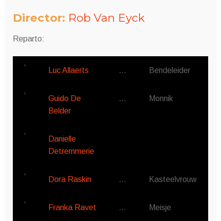
Director:
Rob Van Eyck
Reparto:
Luc Allaerts
…
Bendeleider
Guido De
…
Monnik
Belder
Danielle
Detremmerie
Dora Raskin
…
Kasteelvrouw
Franka Ravet
…
Meisje