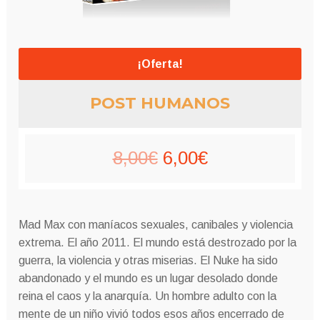
¡Oferta!
POST HUMANOS
El
El
8,00
€
6,00
€
precio
precio
original
actual
Mad Max con maníacos sexuales, canibales y violencia
era:
es:
extrema.
El año 2011. El mundo está destrozado por la
guerra, la violencia y otras miserias.
El Nuke ha sido
8,00€.
6,00€.
abandonado y el mundo es un lugar desolado donde
reina el caos y la anarquía.
Un hombre adulto con la
mente de un niño vivió todos esos años encerrado de