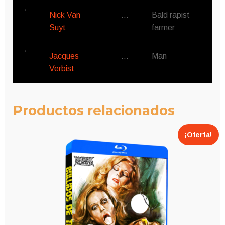
Nick Van
…
Bald rapist
Suyt
farmer
Jacques
…
Man
Verbist
Productos relacionados
¡Oferta!