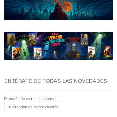
Bluray
Clasificada S
artwork
fantaterror
Jesús Franco
Paul Naschy
ENTÉRATE DE TODAS LAS NOVEDADES
TV Exhumed
Dirección de correo electrónico: