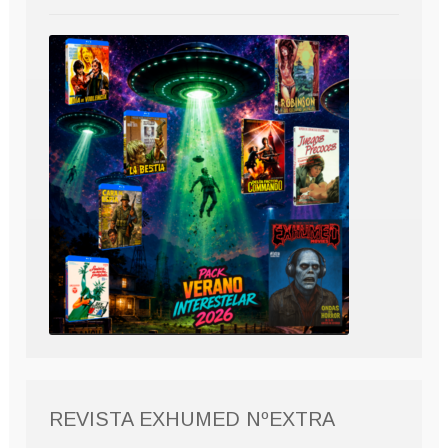
REVISTA EXHUMED NºEXTRA