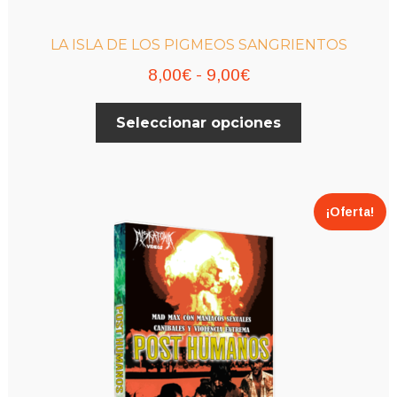
LA ISLA DE LOS PIGMEOS SANGRIENTOS
Rango
8,00
€
-
9,00
€
de
Este
Seleccionar opciones
precios:
producto
desde
tiene
múltiples
8,00€
variantes.
hasta
¡Oferta!
Las
9,00€
opciones
se
pueden
elegir
en
la
página