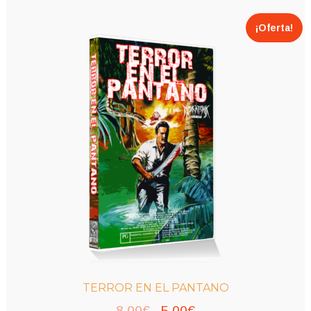
¡Oferta!
TERROR EN EL PANTANO
El
El
8,00
€
5,00
€