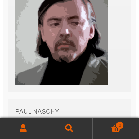
PAUL NASCHY
0
Buscar
Buscar