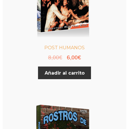
de
producto
POST HUMANOS
El
El
8,00
€
6,00
€
precio
precio
Añadir al carrito
original
actual
era:
es:
8,00€.
6,00€.