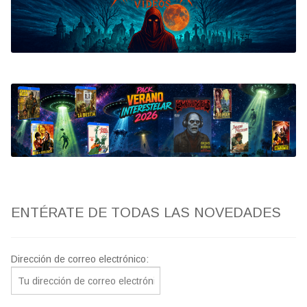
Bluray
Clasificada S
artwork
fantaterror
Jesús Franco
Paul Naschy
ENTÉRATE DE TODAS LAS NOVEDADES
TV Exhumed
Dirección de correo electrónico: