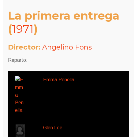
La primera entrega
(
1971
)
Director:
Angelino Fons
Reparto:
Emma Penella
Glen Lee