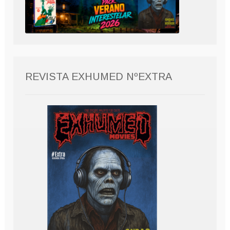
REVISTA EXHUMED NºEXTRA