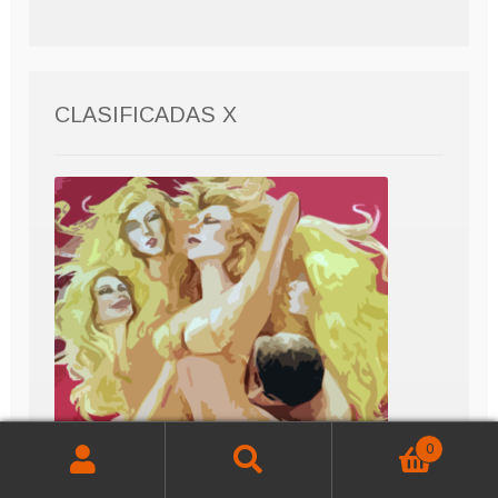
CLASIFICADAS X
0
Buscar
Buscar