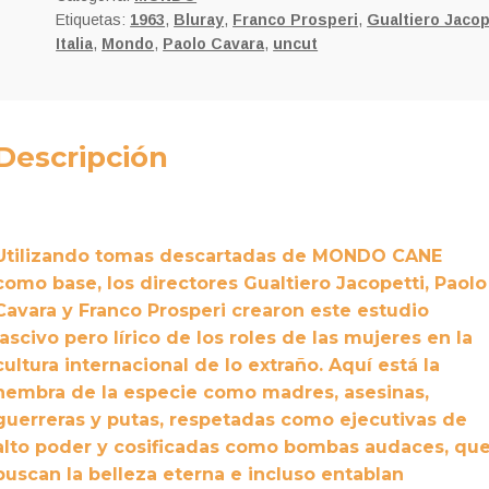
Etiquetas:
1963
,
Bluray
,
Franco Prosperi
,
Gualtiero Jacop
Italia
,
Mondo
,
Paolo Cavara
,
uncut
Descripción
Utilizando tomas descartadas de MONDO CANE
como base, los directores Gualtiero Jacopetti, Paolo
Cavara y Franco Prosperi crearon este estudio
lascivo pero lírico de los roles de las mujeres en la
cultura internacional de lo extraño. Aquí está la
hembra de la especie como madres, asesinas,
guerreras y putas, respetadas como ejecutivas de
alto poder y cosificadas como bombas audaces, qu
buscan la belleza eterna e incluso entablan