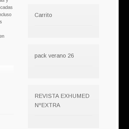
as y
ficadas
Carrito
ncluso
s
en
pack verano 26
REVISTA EXHUMED
NºEXTRA