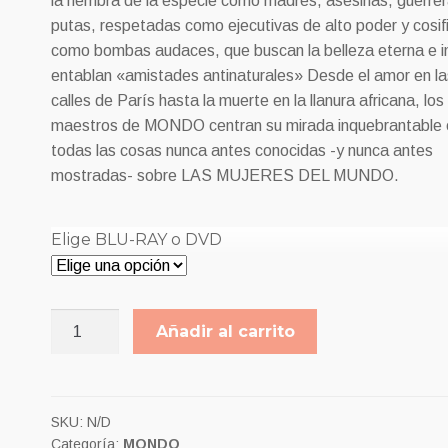
la hembra de la especie como madres, asesinas, guerrer
hasta
putas, respetadas como ejecutivas de alto poder y cosi
9,00€
como bombas audaces, que buscan la belleza eterna e i
entablan «amistades antinaturales» Desde el amor en la
calles de París hasta la muerte en la llanura africana, los
maestros de MONDO centran su mirada inquebrantable 
todas las cosas nunca antes conocidas -y nunca antes
mostradas- sobre LAS MUJERES DEL MUNDO.
Elige BLU-RAY o DVD
LA
Añadir al carrito
MUJER
EN
EL
MUNDO
SKU:
N/D
Categoría:
MONDO
cantidad