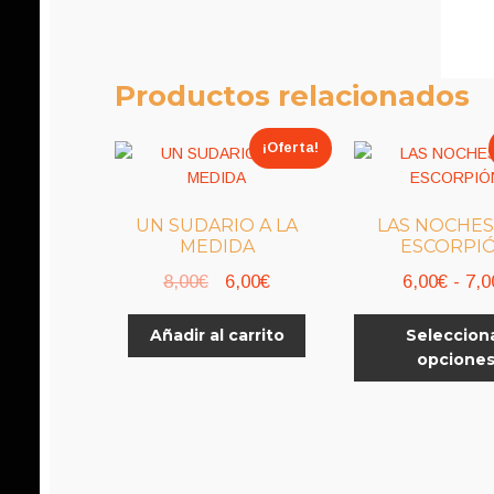
Productos relacionados
¡Oferta!
UN SUDARIO A LA
LAS NOCHES
MEDIDA
ESCORPI
El
El
8,00
€
6,00
€
6,00
€
-
7,0
precio
precio
Añadir al carrito
Seleccion
original
actual
opcione
era:
es:
8,00€.
6,00€.