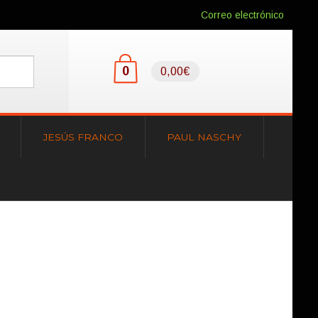
Correo electrónico
0
0,00€
JESÚS FRANCO
PAUL NASCHY