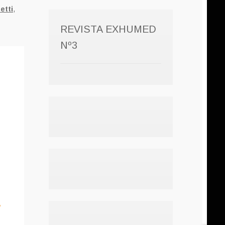
etti
,
REVISTA EXHUMED
Nº3
e