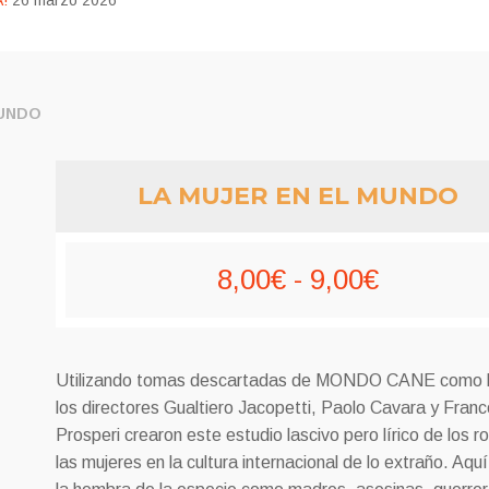
!
26 marzo 2026
MUNDO
LA MUJER EN EL MUNDO
Rango
8,00
€
-
9,00
€
de
precios:
Utilizando tomas descartadas de MONDO CANE como 
desde
los directores Gualtiero Jacopetti, Paolo Cavara y Fran
Prosperi crearon este estudio lascivo pero lírico de los r
8,00€
las mujeres en la cultura internacional de lo extraño. Aqu