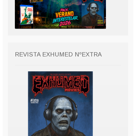
REVISTA EXHUMED NºEXTRA