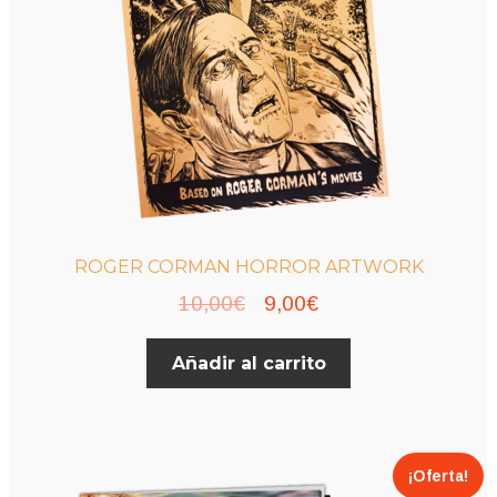
ROGER CORMAN HORROR ARTWORK
El
El
10,00
€
9,00
€
precio
precio
Añadir al carrito
original
actual
era:
es:
10,00€.
9,00€.
¡Oferta!