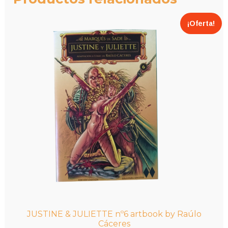
¡Oferta!
JUSTINE & JULIETTE nº6 artbook by Raúlo
Cáceres