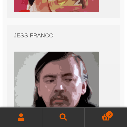
JESS FRANCO
0
Buscar
Buscar