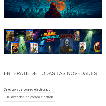
Bluray
Clasificada S
artwork
fantaterror
Jesús Franco
Paul Naschy
ENTÉRATE DE TODAS LAS NOVEDADES
TV Exhumed
Dirección de correo electrónico: