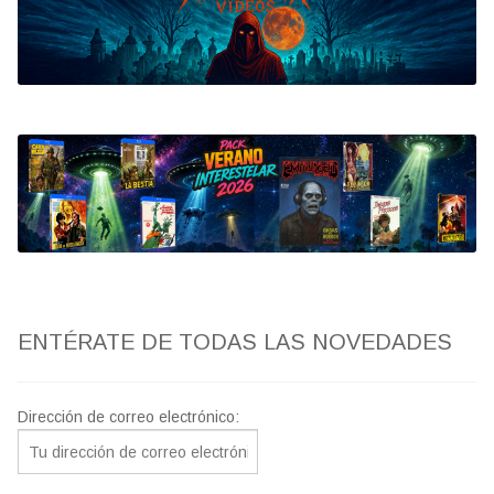
Bluray
Clasificada S
artwork
fantaterror
Jesús Franco
Paul Naschy
ENTÉRATE DE TODAS LAS NOVEDADES
TV Exhumed
Dirección de correo electrónico: