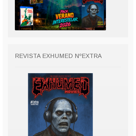
REVISTA EXHUMED NºEXTRA