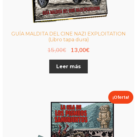
GUÍA MALDITA DEL CINE NAZI EXPLOITATION
(Libro tapa dura)
El
El
15,00
€
13,00
€
precio
precio
Leer más
original
actual
era:
es:
15,00€.
13,00€.
¡Oferta!