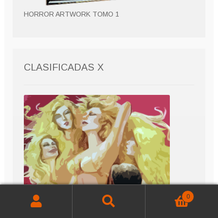
HORROR ARTWORK TOMO 1
CLASIFICADAS X
0
Buscar
Buscar