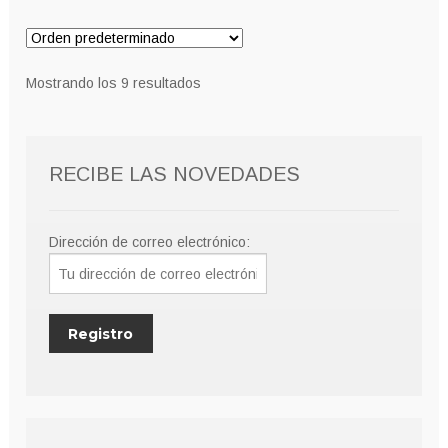
15,00€
variantes.
hasta
Las
21,00€
opciones
Mostrando los 9 resultados
se
pueden
elegir
RECIBE LAS NOVEDADES
en
la
página
Dirección de correo electrónico:
de
producto