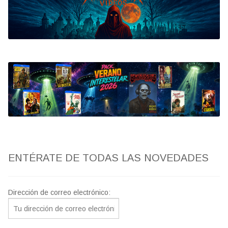
Bluray
Clasificada S
artwork
fantaterror
Jesús Franco
Paul Naschy
ENTÉRATE DE TODAS LAS NOVEDADES
TV Exhumed
Dirección de correo electrónico: