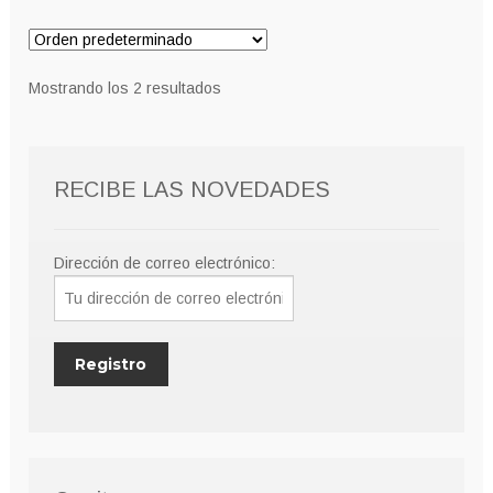
variantes.
hasta
Las
9,00€
opciones
Mostrando los 2 resultados
se
pueden
elegir
RECIBE LAS NOVEDADES
en
la
página
Dirección de correo electrónico:
de
producto