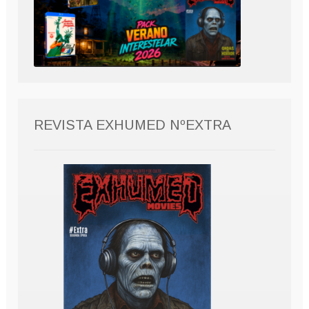
REVISTA EXHUMED NºEXTRA