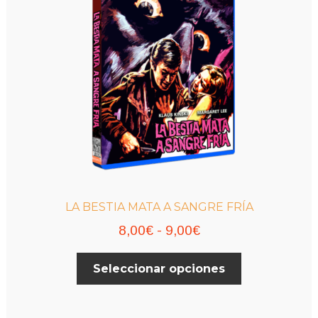
LA BESTIA MATA A SANGRE FRÍA
Rango
8,00
€
-
9,00
€
de
Este
Seleccionar opciones
precios:
producto
desde
tiene
múltiples
8,00€